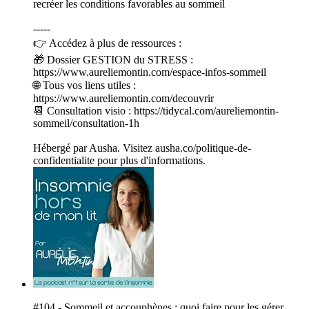
recréer les conditions favorables au sommeil
-----
👉 Accédez à plus de ressources :
🎁 Dossier GESTION du STRESS :
https://www.aureliemontin.com/espace-infos-sommeil
🌐 Tous vos liens utiles :
https://www.aureliemontin.com/decouvrir
📆 Consultation visio : https://tidycal.com/aureliemontin-
sommeil/consultation-1h
Hébergé par Ausha. Visitez ausha.co/politique-de-
confidentialite pour plus d'informations.
#104 - Sommeil et accouphènes : quoi faire pour les gérer,