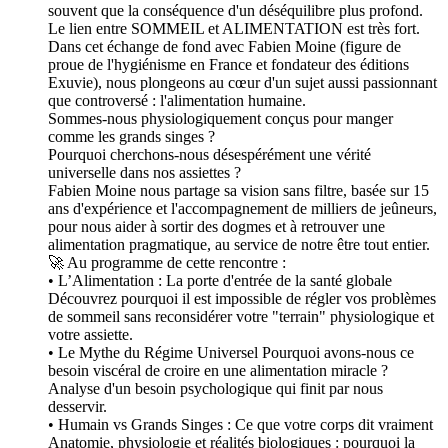
souvent que la conséquence d'un déséquilibre plus profond.
Le lien entre SOMMEIL et ALIMENTATION est très fort.
Dans cet échange de fond avec Fabien Moine (figure de
proue de l'hygiénisme en France et fondateur des éditions
Exuvie), nous plongeons au cœur d'un sujet aussi passionnant
que controversé : l'alimentation humaine.
Sommes-nous physiologiquement conçus pour manger
comme les grands singes ?
Pourquoi cherchons-nous désespérément une vérité
universelle dans nos assiettes ?
Fabien Moine nous partage sa vision sans filtre, basée sur 15
ans d'expérience et l'accompagnement de milliers de jeûneurs,
pour nous aider à sortir des dogmes et à retrouver une
alimentation pragmatique, au service de notre être tout entier.
🚀 Au programme de cette rencontre :
• L’Alimentation : La porte d'entrée de la santé globale
Découvrez pourquoi il est impossible de régler vos problèmes
de sommeil sans reconsidérer votre "terrain" physiologique et
votre assiette.
• Le Mythe du Régime Universel Pourquoi avons-nous ce
besoin viscéral de croire en une alimentation miracle ?
Analyse d'un besoin psychologique qui finit par nous
desservir.
• Humain vs Grands Singes : Ce que votre corps dit vraiment
Anatomie, physiologie et réalités biologiques : pourquoi la