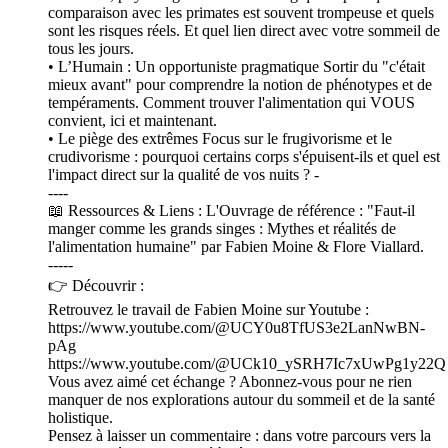
comparaison avec les primates est souvent trompeuse et quels
sont les risques réels. Et quel lien direct avec votre sommeil de
tous les jours.
• L’Humain : Un opportuniste pragmatique Sortir du "c'était
mieux avant" pour comprendre la notion de phénotypes et de
tempéraments. Comment trouver l'alimentation qui VOUS
convient, ici et maintenant.
• Le piège des extrêmes Focus sur le frugivorisme et le
crudivorisme : pourquoi certains corps s'épuisent-ils et quel est
l'impact direct sur la qualité de vos nuits ? -
----
📖 Ressources & Liens : L'Ouvrage de référence : "Faut-il
manger comme les grands singes : Mythes et réalités de
l'alimentation humaine" par Fabien Moine & Flore Viallard.
-----
👉 Découvrir :
Retrouvez le travail de Fabien Moine sur Youtube :
https://www.youtube.com/@UCY0u8TfUS3e2LanNwBN-
pAg
https://www.youtube.com/@UCk10_ySRH7Ic7xUwPg1y22Q
Vous avez aimé cet échange ? Abonnez-vous pour ne rien
manquer de nos explorations autour du sommeil et de la santé
holistique.
Pensez à laisser un commentaire : dans votre parcours vers la