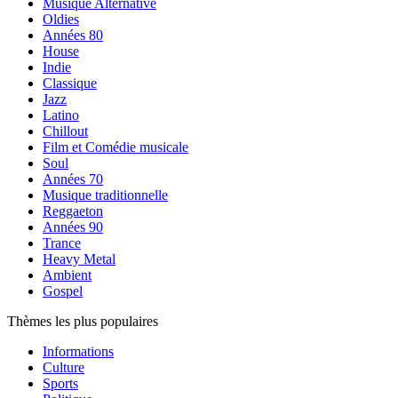
Musique Alternative
Oldies
Années 80
House
Indie
Classique
Jazz
Latino
Chillout
Film et Comédie musicale
Soul
Années 70
Musique traditionnelle
Reggaeton
Années 90
Trance
Heavy Metal
Ambient
Gospel
Thèmes les plus populaires
Informations
Culture
Sports