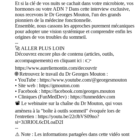
Et si la clé de vos nuits se cachait dans votre microbiote, vos
hormones ou votre ADN ? Dans cette interview exclusive,
nous recevons le Dr Georges Mouton, l'un des grands
pionniers de la médecine fonctionnelle.
Ensemble, nous cassons les approches purement mécaniques
pour adopter une vision systémique et comprendre enfin les
origines de vos troubles du sommeil.
--
🚀 ALLER PLUS LOIN
Découvrez encore plus de contenu (articles, outils,
accompagnements) en cliquant ici : 👉
https://www.aureliemontin.com/decouvrir
🌐 Retrouvez le travail du Dr Georges Mouton :
• YouTube : https://www.youtube.com/@georgesmouton
• Site web : https://gmouton.com
• Facebook : https://facebook.com/georges.mouton
• Cliniques (FunMedDev) : https://funmeddev.com
📽️ Le webinaire sur la chaîne du Dr Mouton, qui vous
amènera à la "boîte à outils sommeil" évoquée lors de
l'entretien : https://youtu.be/22rJhVS09no?
si=3i3RIOL6cDLoaD2I
--
⚠️ Note : Les informations partagées dans cette vidéo sont