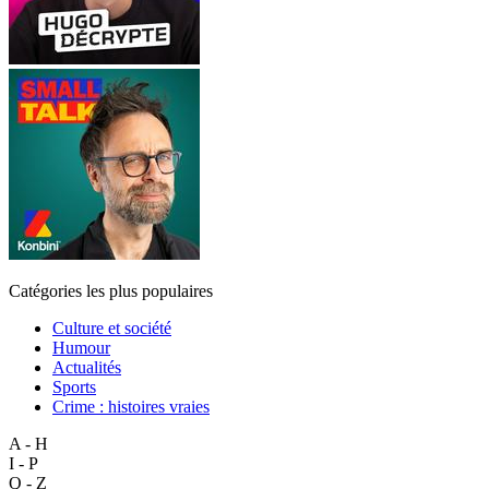
Catégories les plus populaires
Culture et société
Humour
Actualités
Sports
Crime : histoires vraies
A - H
I - P
Q - Z