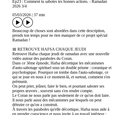
Ep23 : Comment tu sabotes tes bonnes actions. - Ramadan
2026 3/4
05/03/2026
|
37 min
Beaucoup de choses sont abordées dans cette description,
prends ton temps pour ne rien manquer de ce projet spécial
Ramadan !
📅 RETROUVE HAFSA CHAQUE JEUDI
Retrouve Hafsa chaque jeudi de ramadan avec une nouvelle
vidéo autour des paraboles du Coran.
Dans ce 3ème épisode, Hafsa décortique les mécanismes
d'auto-sabotage spirituel sous un double prisme : coranique et
psychologique. Pourquoi on tombe dans l'auto-sabotage, ce
qui se joue en nous à ce moment-là, et surtout, comment s'en
prémunir.
On peut prier, jeûner, faire le bien, et pourtant saboter ses
propres œuvres , souvent sans s'en rendre compte.
Le Coran ne nous parle pas seulement de ce qu'on doit faire.
Il nous parle aussi des mécanismes par lesquels on peut
détruire ce qu'on a construit.
À travers les paraboles qu'elle décortique, Hafsa nous aide à
en prendre conscience et nous invite à un travail intérieur :