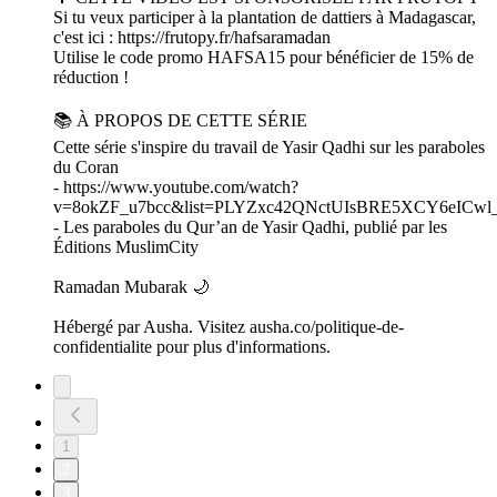
Si tu veux participer à la plantation de dattiers à Madagascar,
c'est ici : https://frutopy.fr/hafsaramadan
Utilise le code promo HAFSA15 pour bénéficier de 15% de
réduction !
📚 À PROPOS DE CETTE SÉRIE
Cette série s'inspire du travail de Yasir Qadhi sur les paraboles
du Coran
- https://www.youtube.com/watch?
v=8okZF_u7bcc&list=PLYZxc42QNctUIsBRE5XCY6eICwl_
- Les paraboles du Qur’an de Yasir Qadhi, publié par les
Éditions MuslimCity
Ramadan Mubarak 🌙
Hébergé par Ausha. Visitez ausha.co/politique-de-
confidentialite pour plus d'informations.
1
2
3