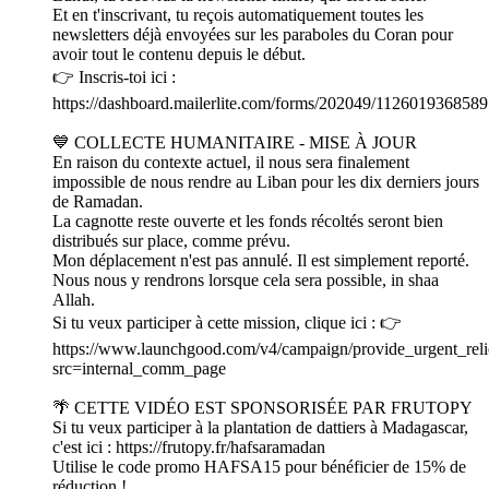
Et en t'inscrivant, tu reçois automatiquement toutes les
newsletters déjà envoyées sur les paraboles du Coran pour
avoir tout le contenu depuis le début.
👉 Inscris-toi ici :
https://dashboard.mailerlite.com/forms/202049/112601936858
💙 COLLECTE HUMANITAIRE - MISE À JOUR
En raison du contexte actuel, il nous sera finalement
impossible de nous rendre au Liban pour les dix derniers jours
de Ramadan.
La cagnotte reste ouverte et les fonds récoltés seront bien
distribués sur place, comme prévu.
Mon déplacement n'est pas annulé. Il est simplement reporté.
Nous nous y rendrons lorsque cela sera possible, in shaa
Allah.
Si tu veux participer à cette mission, clique ici : 👉
https://www.launchgood.com/v4/campaign/provide_urgent_rel
src=internal_comm_page
🌴 CETTE VIDÉO EST SPONSORISÉE PAR FRUTOPY
Si tu veux participer à la plantation de dattiers à Madagascar,
c'est ici : https://frutopy.fr/hafsaramadan
Utilise le code promo HAFSA15 pour bénéficier de 15% de
réduction !