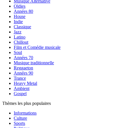
Musique Alternative
Oldies
Années 80
House
Indie
Classique
Jazz
Latino
Chillout
Film et Comédie musicale
Soul
Années 70
Musique traditionnelle
Reggaeton
Années 90
Trance
Heavy Metal
Ambient
Gospel
Thèmes les plus populaires
Informations
Culture
Sports