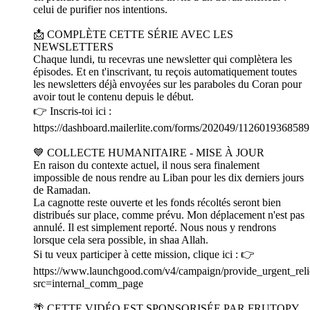
celui de purifier nos intentions.
📩 COMPLÈTE CETTE SÉRIE AVEC LES
NEWSLETTERS
Chaque lundi, tu recevras une newsletter qui complètera les
épisodes. Et en t'inscrivant, tu reçois automatiquement toutes
les newsletters déjà envoyées sur les paraboles du Coran pour
avoir tout le contenu depuis le début.
👉 Inscris-toi ici :
https://dashboard.mailerlite.com/forms/202049/112601936858
💙 COLLECTE HUMANITAIRE - MISE À JOUR
En raison du contexte actuel, il nous sera finalement
impossible de nous rendre au Liban pour les dix derniers jours
de Ramadan.
La cagnotte reste ouverte et les fonds récoltés seront bien
distribués sur place, comme prévu. Mon déplacement n'est pas
annulé. Il est simplement reporté. Nous nous y rendrons
lorsque cela sera possible, in shaa Allah.
Si tu veux participer à cette mission, clique ici : 👉
https://www.launchgood.com/v4/campaign/provide_urgent_rel
src=internal_comm_page
🌴 CETTE VIDÉO EST SPONSORISÉE PAR FRUTOPY