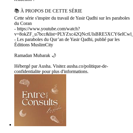
📚 À PROPOS DE CETTE SÉRIE
Cette série s'inspire du travail de Yasir Qadhi sur les paraboles
du Coran
- https://www.youtube.com/watch?
v=8okZF_u7bcc&list=PLYZxc42QNctUIsBRE5XCY6eICwl_
- Les paraboles du Qur’an de Yasir Qadhi, publié par les
Éditions MuslimCity
Ramadan Mubarak 🌙
Hébergé par Ausha. Visitez ausha.co/politique-de-
confidentialite pour plus d'informations.