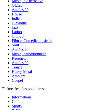
Musique Alternative
Oldies
Années 80
House
Indie
Classique
Jazz
Latino
Chillout
Film et Comédie musicale
Soul
Années 70
Musique traditionnelle
Reggaeton
Années 90
Trance
Heavy Metal
Ambient
Gospel
Thèmes les plus populaires
Informations
Culture
Sports