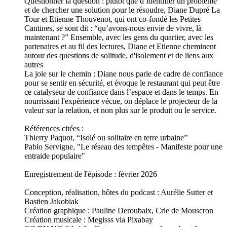
Questionner la question : plutôt que d’identifier un problème
et de chercher une solution pour le résoudre, Diane Dupré La
Tour et Etienne Thouvenot, qui ont co-fondé les Petites
Cantines, se sont dit : “qu’avons-nous envie de vivre, là
maintenant ?” Ensemble, avec les gens du quartier, avec les
partenaires et au fil des lectures, Diane et Etienne cheminent
autour des questions de solitude, d'isolement et de liens aux
autres
La joie sur le chemin : Diane nous parle de cadre de confiance
pour se sentir en sécurité, et évoque le restaurant qui peut être
ce catalyseur de confiance dans l’espace et dans le temps. En
nourrissant l'expérience vécue, on déplace le projecteur de la
valeur sur la relation, et non plus sur le produit ou le service.
Références citées :
Thierry Paquot, “Isolé ou solitaire en terre urbaine”
Pablo Servigne, "Le réseau des tempêtes - Manifeste pour une
entraide populaire"
Enregistrement de l'épisode : février 2026
Conception, réalisation, hôtes du podcast : Aurélie Sutter et
Bastien Jakobiak
Création graphique : Pauline Deroubaix, Crie de Mouscron
Création musicale : Megisss via Pixabay