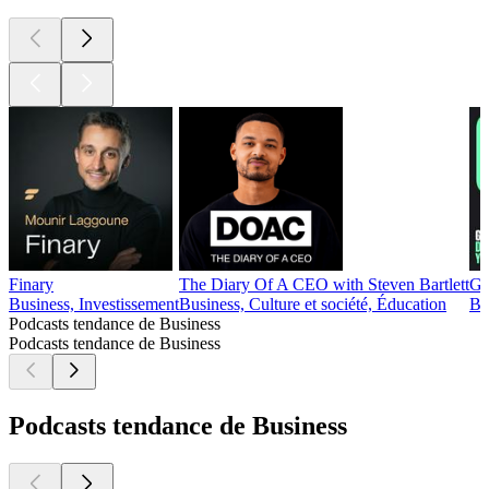
Finary
The Diary Of A CEO with Steven Bartlett
Gé
Business, Investissement
Business, Culture et société, Éducation
Bu
Podcasts tendance de Business
Podcasts tendance de Business
Podcasts tendance de Business