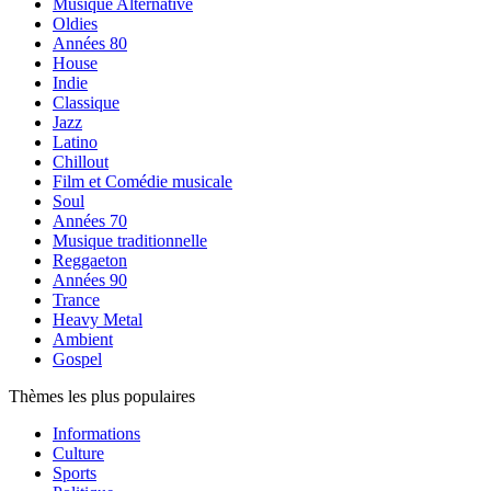
Musique Alternative
Oldies
Années 80
House
Indie
Classique
Jazz
Latino
Chillout
Film et Comédie musicale
Soul
Années 70
Musique traditionnelle
Reggaeton
Années 90
Trance
Heavy Metal
Ambient
Gospel
Thèmes les plus populaires
Informations
Culture
Sports