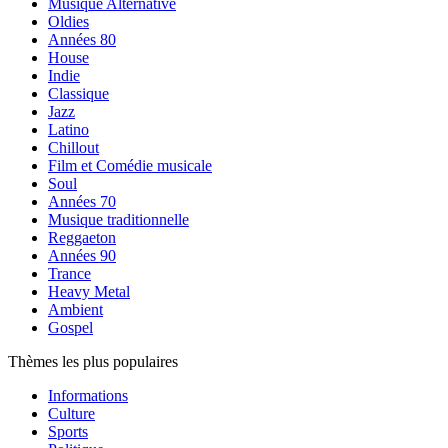
Musique Alternative
Oldies
Années 80
House
Indie
Classique
Jazz
Latino
Chillout
Film et Comédie musicale
Soul
Années 70
Musique traditionnelle
Reggaeton
Années 90
Trance
Heavy Metal
Ambient
Gospel
Thèmes les plus populaires
Informations
Culture
Sports