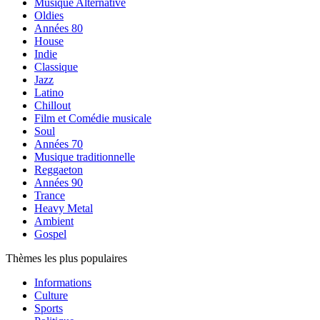
Musique Alternative
Oldies
Années 80
House
Indie
Classique
Jazz
Latino
Chillout
Film et Comédie musicale
Soul
Années 70
Musique traditionnelle
Reggaeton
Années 90
Trance
Heavy Metal
Ambient
Gospel
Thèmes les plus populaires
Informations
Culture
Sports