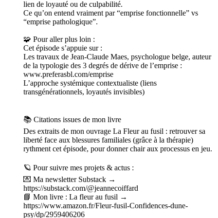
lien de loyauté ou de culpabilité.
Ce qu’on entend vraiment par “emprise fonctionnelle” vs
“emprise pathologique”.
🧩 Pour aller plus loin :
Cet épisode s’appuie sur :
Les travaux de Jean-Claude Maes, psychologue belge, auteur
de la typologie des 3 degrés de dérive de l’emprise :
www.preferasbl.com/emprise
L’approche systémique contextualiste (liens
transgénérationnels, loyautés invisibles)
📚 Citations issues de mon livre
Des extraits de mon ouvrage La Fleur au fusil : retrouver sa
liberté face aux blessures familiales (grâce à la thérapie)
rythment cet épisode, pour donner chair aux processus en jeu.
🪐 Pour suivre mes projets & actus :
💌 Ma newsletter Substack →
https://substack.com/@jeannecoiffard
📘 Mon livre : La fleur au fusil →
https://www.amazon.fr/Fleur-fusil-Confidences-dune-
psy/dp/2959406206