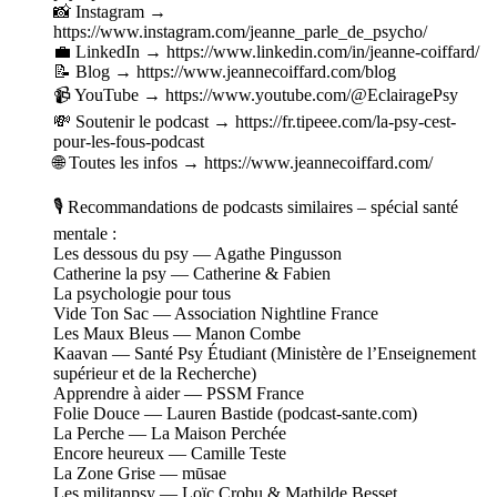
📸 Instagram →
https://www.instagram.com/jeanne_parle_de_psycho/
💼 LinkedIn → https://www.linkedin.com/in/jeanne-coiffard/
📝 Blog → https://www.jeannecoiffard.com/blog
📹 YouTube → https://www.youtube.com/@EclairagePsy
💸 Soutenir le podcast → https://fr.tipeee.com/la-psy-cest-
pour-les-fous-podcast
🌐 Toutes les infos → https://www.jeannecoiffard.com/
🎙 Recommandations de podcasts similaires – spécial santé
mentale :
Les dessous du psy — Agathe Pingusson
Catherine la psy — Catherine & Fabien
La psychologie pour tous
Vide Ton Sac — Association Nightline France
Les Maux Bleus — Manon Combe
Kaavan — Santé Psy Étudiant (Ministère de l’Enseignement
supérieur et de la Recherche)
Apprendre à aider — PSSM France
Folie Douce — Lauren Bastide (podcast-sante.com)
La Perche — La Maison Perchée
Encore heureux — Camille Teste
La Zone Grise — mūsae
Les militanpsy — Loïc Crobu & Mathilde Besset