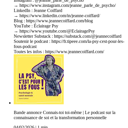
Instagram : @jeanne_parle_de_psycho
→ https://www.instagram.com/jeanne_parle_de_psycho/
LinkedIn : Jeanne Coiffard
→ https://www.linkedin.com/in/jeanne-coiffard/
Blog : https://www.jeannecoiffard.com/blog
YouTube : Éclairage Psy
→ https://www.youtube.com/@EclairagePsy
Newsletter Substack : https://substack.com/@jeannecoiffard
Soutenir le podcast : https://fr.tipeee.com/la-psy-cest-pour-les-
fous-podcast
Toutes les infos : https://www.jeannecoiffard.com/
Bande annonce Connais-toi toi-même | Le podcast sur la
connaissance de soi et la transformation personnelle
04/02/2026
|
1 min