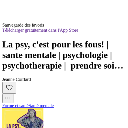
Sauvegarde des favoris
Télécharger gratuitement dans l'App Store
La psy, c'est pour les fous! | 
sante mentale | psychologie | 
psychotherapie |  prendre soin 
de soi  | cle de comprehension | 
Jeanne Coiffard
transformation personnelle | 
developpement personnel | 
question psy
Forme et santé
Santé mentale