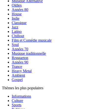
Musique Alternative
Oldies
Années 80
House
Indie
Classique
Jazz
Latino
Chillout
Film et Comédie musicale
Soul
Années 70
Musique traditionnelle
Reggaeton
Années 90
Trance
Heavy Metal
Ambient
Gospel
Thèmes les plus populaires
Informations
Culture
Sports