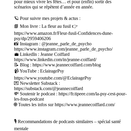
pour mieux vivre les fêtes… et pour (enfin) sortir des
scénarios qui se répètent d’année en année.
🪐 Pour suivre mes projets & actus :
📘 Mon livre : La fleur au fusil 👉
https://www.amazon.fr/Fleur-fusil-Confidences-dune-
psy/dp/2959406206
📸 Instagram : @jeanne_parle_de_psycho
https://www.instagram.com/jeanne_parle_de_psycho/
💼 LinkedIn : Jeanne Coiffard
https://www.linkedin.com/in/jeanne-coiffard/
📝 Blog : https://www.jeannecoiffard.com/blog
📹 YouTube : EclairagePsy
https://www.youtube.com/@EclairagePsy
💌 Newsletter Substack :
https://substack.com/@jeannecoiffard
💸 Soutenir le podcast : https://fr.tipeee.com/la-psy-cest-pour-
les-fous-podcast
🌐 Toutes les infos sur https://www.jeannecoiffard.com/
🎙 Recommandations de podcasts similaires – spécial santé
mentale