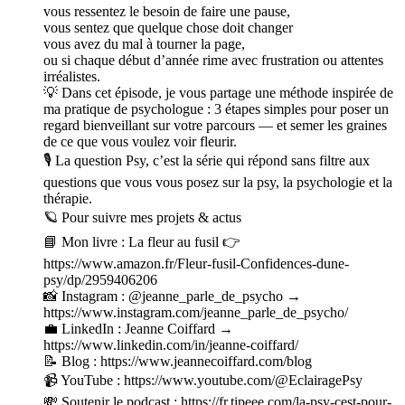
vous ressentez le besoin de faire une pause,
vous sentez que quelque chose doit changer
vous avez du mal à tourner la page,
ou si chaque début d’année rime avec frustration ou attentes
irréalistes.
💡 Dans cet épisode, je vous partage une méthode inspirée de
ma pratique de psychologue : 3 étapes simples pour poser un
regard bienveillant sur votre parcours — et semer les graines
de ce que vous voulez voir fleurir.
🎙 La question Psy, c’est la série qui répond sans filtre aux
questions que vous vous posez sur la psy, la psychologie et la
thérapie.
🪐 Pour suivre mes projets & actus
📘 Mon livre : La fleur au fusil 👉
https://www.amazon.fr/Fleur-fusil-Confidences-dune-
psy/dp/2959406206
📸 Instagram : @jeanne_parle_de_psycho →
https://www.instagram.com/jeanne_parle_de_psycho/
💼 LinkedIn : Jeanne Coiffard →
https://www.linkedin.com/in/jeanne-coiffard/
📝 Blog : https://www.jeannecoiffard.com/blog
📹 YouTube : https://www.youtube.com/@EclairagePsy
💸 Soutenir le podcast : https://fr.tipeee.com/la-psy-cest-pour-