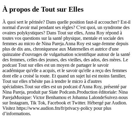
À propos de Tout sur Elles
À quoi sert le périnée? Dans quelle position faut-il accoucher? Est-il
normal d'avoir mal pendant ses règles? C'est quoi, un syndrome des
ovaires polykystiques? Dans Tout sur elles, Anna Roy répond à
toutes vos questions sur la santé physique, mentale et sociale des
femmes au micro de Nina Pareja.Anna Roy est sage-femme depuis
plus de dix ans, chroniqueuse aux Maternelles et autrice d'une
quinzaine d'ouvrages de vulgarisation scientifique autour de la santé
des femmes, celles des jeunes, des vieilles, des ados, des mères. Le
podcast Tout sur elles est un moyen de partager le savoir
académique qu'elle a acquis, et le savoir qu'elle a reçu des femmes
dont elle a croisé la route. Et quand un sujet lui est moins familier,
Tout sur elles n'hésite pas à tendre le micro à d'autres
spécialistes.Tout sur elles est un podcast d'Anna Roy, présenté par
Nina Pareja, produit par Slate Podcasts.Production éditoriale: Nina
ParejaMusique: Victor Benhamou et Johanna LalondeSuivez-nous
sur Instagram, Tik Tok, Facebook et Twitter. Hébergé par Audion.
Visitez https://www.audion.fm/fr/privacy-policy pour plus
d’informations.
Site web du podcast