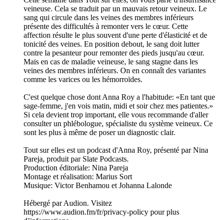
veineuse. Cela se traduit par un mauvais retour veineux. Le
sang qui circule dans les veines des membres inférieurs
présente des difficultés à remonter vers le cœur. Cette
affection résulte le plus souvent d'une perte d'élasticité et de
tonicité des veines. En position debout, le sang doit lutter
contre la pesanteur pour remonter des pieds jusqu'au cœur.
Mais en cas de maladie veineuse, le sang stagne dans les
veines des membres inférieurs. On en connaît des variantes
comme les varices ou les hémorroïdes.
C'est quelque chose dont Anna Roy a l'habitude: «En tant que
sage-femme, j'en vois matin, midi et soir chez mes patientes.»
Si cela devient trop important, elle vous recommande d'aller
consulter un phlébologue, spécialiste du système veineux. Ce
sont les plus à même de poser un diagnostic clair.
Tout sur elles est un podcast d'Anna Roy, présenté par Nina
Pareja, produit par Slate Podcasts.
Production éditoriale: Nina Pareja
Montage et réalisation: Marius Sort
Musique: Victor Benhamou et Johanna Lalonde
Hébergé par Audion. Visitez
https://www.audion.fm/fr/privacy-policy pour plus