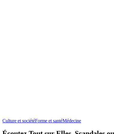
Culture et société
Forme et santé
Médecine
Écoutez Tout sur Elles, Scandales ou