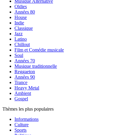
Musique Alternative
Oldies
Années 80
House
Indie
Classique
Jazz
Latino
Chillout
Film et Comédie musicale
Soul
Années 70
Musique traditionnelle
Reggaeton
Années 90
Trance
Heavy Metal
Ambient
Gospel
Thèmes les plus populaires
Informations
Culture
Sports