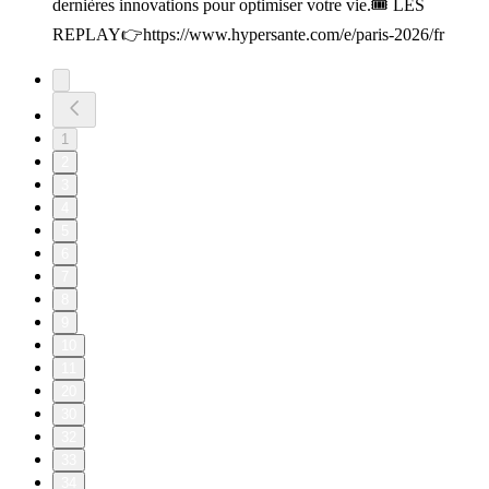
dernières innovations pour optimiser votre vie.🎟️ LES
REPLAY👉https://www.hypersante.com/e/paris-2026/fr
1
2
3
4
5
6
7
8
9
10
11
20
30
32
33
34