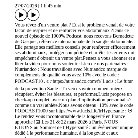
27/07/2026
|
1 h 45 min
Vous rêvez d'un ventre plat ? Et si le problème venait de votre
façon de respirer et de renforcer vos abdominaux ?Dans ce
nouvel épisode de 1000% Podcast, nous recevons Bernadette
de Gasquet, référence internationale de la sangle abdominale.
Elle partage ses meilleurs conseils pour renforcer efficacement
ses abdominaux, protéger son périnée et arrêter les erreurs qui
empêchent d'obtenir un ventre plat.Pensez a vous abonner et a
liker la video pour nous soutenir : Lien de nos partenaires :
Nutriandco : Nous travaillons avec Nutriandco marque de
compléments de qualité vous avez 10% avec le code :
PODCAST10 . 👉https://nutriandco.com/fr/ Lucis : Le futur
de la prevention Sante : Tu veux savoir comment mieux
récupérer, éviter les blessures, et performer.Lucis propose un
check-up complet, avec un plan d’optimisation personnalisé
comme un vrai athlète.Nous avons obtenu -10% avec le code
PODCAST1000 sur https://www.lucis.life/frHypersante : 🎯
Le rendez-vous incontournable de la longévité en France
approche !📅 Les 21 & 22 mars 2026 à Paris, NOUS
ETIONS au Sommet de l’Hypersanté : un événement unique
dédié à la performance humaine, à la longévité et aux