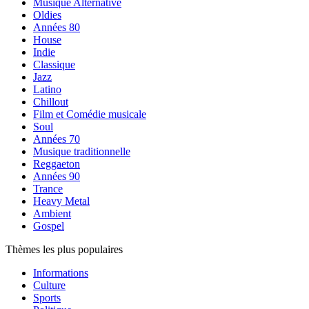
Musique Alternative
Oldies
Années 80
House
Indie
Classique
Jazz
Latino
Chillout
Film et Comédie musicale
Soul
Années 70
Musique traditionnelle
Reggaeton
Années 90
Trance
Heavy Metal
Ambient
Gospel
Thèmes les plus populaires
Informations
Culture
Sports