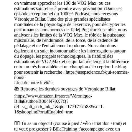
on vraiment approcher les 100 de VO2 Max, ou ces
estimations sont-elles à prendre avec précaution ?Dans cet
épisode exceptionnel du 1000% Podcast, nous recevons
Véronique Billat, l'une des plus grandes spécialistes
mondiales de la physiologie de l'exercice, pour décrypter les
performances hors normes de Tadej Pogačar.Ensemble, nous
analysons les limites de la VO2 Max, le rôle de la puissance
musculaire, de l'endurance, de la force, de la cadence de
pédalage et de l'entraînement moderne. Nous abordons
également un sujet incontournable : les interrogations autour
du dopage, les progrès technologiques, la fiabilité des
estimations de VO2 Max et ce qui fait réellement la différence
entre un très bon athlète et un champion d'exception.Le blog
pour soutenir la recherche : https://asepscience.fr/qui-sommes-
nous/
Lien de notre invité :
📚 Retrouve les derniers ouvrages de Véronique Billat
:https://www.amazon.fr/stores/Véronique-
Billat/author/B004N70X7Q?
ref=sr_ntt_srch_lnk_1&qid=1771777588&sr=1-
1&shoppingPortalEnabled=true
🏃‍♂️ Tu as un objectif (course à pied / vélo / triathlon / trail) et
tu veux progresser ? BillaTraining t’accompagne avec un