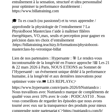
entraînement à la sensation, structuré et ultra personnalisé
pour optimiser ta performance durablement :
https://www.billatraining.com
🎓 Tu es coach (ou passionné) et tu veux apprendre /
approfondir la physiologie de l’entraînement ? La
PhysioBoost Masterclass t’aide à maîtriser filières
énergétiques, VO₂max, seuils et perception pour gagner en
précision dans tes choix d’entraînement
:https://billatraining.teachizy.fr/formations/physioboost-
masterclass-by-veronique-billat
Lien de nos partenaires : Hypersante : 🎯 Le rendez-vous
incontournable de la longévité en France approche !📅 Les 21
& 22 mars 2026 à Paris, NOUS ETIONS au Sommet de
l’Hypersanté : un événement unique dédié à la performance
humaine, à la longévité et aux dernières innovations pour
optimiser votre vie.🎟️ LES REPLAY👉
https://www.hypersante.com/e/paris-2026/frNutriandco :
Nous travaillons avec Nutriandco marque de compléments de
qualité vous avez 10% avec le code : PODCAST10 . Nous
vous conseillons de regarder les épisodes que nous avons
tourné avec eux sur la transparence des produits pour mieux
comprendre notre partenariat 👉https://nutriandco.com/fr/