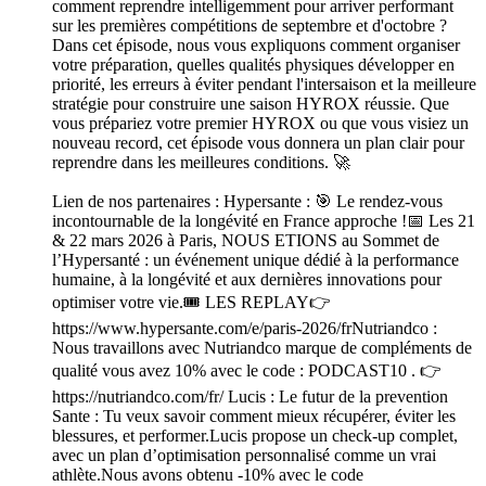
comment reprendre intelligemment pour arriver performant
sur les premières compétitions de septembre et d'octobre ?
Dans cet épisode, nous vous expliquons comment organiser
votre préparation, quelles qualités physiques développer en
priorité, les erreurs à éviter pendant l'intersaison et la meilleure
stratégie pour construire une saison HYROX réussie. Que
vous prépariez votre premier HYROX ou que vous visiez un
nouveau record, cet épisode vous donnera un plan clair pour
reprendre dans les meilleures conditions. 🚀
Lien de nos partenaires : Hypersante : 🎯 Le rendez-vous
incontournable de la longévité en France approche !📅 Les 21
& 22 mars 2026 à Paris, NOUS ETIONS au Sommet de
l’Hypersanté : un événement unique dédié à la performance
humaine, à la longévité et aux dernières innovations pour
optimiser votre vie.🎟️ LES REPLAY👉
https://www.hypersante.com/e/paris-2026/frNutriandco :
Nous travaillons avec Nutriandco marque de compléments de
qualité vous avez 10% avec le code : PODCAST10 . 👉
https://nutriandco.com/fr/ Lucis : Le futur de la prevention
Sante : Tu veux savoir comment mieux récupérer, éviter les
blessures, et performer.Lucis propose un check-up complet,
avec un plan d’optimisation personnalisé comme un vrai
athlète.Nous avons obtenu -10% avec le code