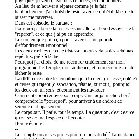
physiques (eczéma, réactions cutanées) et émotionnels.
Au lieu de m’activer à réparer comme je le fais
habituellement, j'ai choisi de rester avec ce qui était là et de le
laisser me traverser.
Dans cet épisode, je partage :
Pourquoi j'ai laissé la tristesse s'installer au lieu d'essayer de la
"réparer", et ce que j’ai pu en apprendre
Le soutien que j’ai reçu pour traverser une période
d'effondrement émotionnel
Les deux racines de cette tristesse, ancrées dans des schémas
répétitifs, prêts à lâcher
Pourquoi j'ai choisi de me recentrer entièrement sur mon
programme Le Temple, mon audience, et mon écriture - et de
lâcher le reste
La différence entre les émotions qui circulent (tristesse, colère)
et celles qui figent (dissociation, tétanie, burnout), pourquoi
les deux ont un sens, et comment les naviguer
Comment coopérer avec son corps sans toujours chercher à
comprendre le "pourquoi", pour arriver à un endroit de
sérénité et d’apaisement.
Le corps sait. Il parle, tout le temps. La question, c'est : est-ce
qu'on se donne l'espace de l’écouter.
Bonne écoute !
--
Le Temple ouvre ses portes pour un mois dédié à l'abondance,