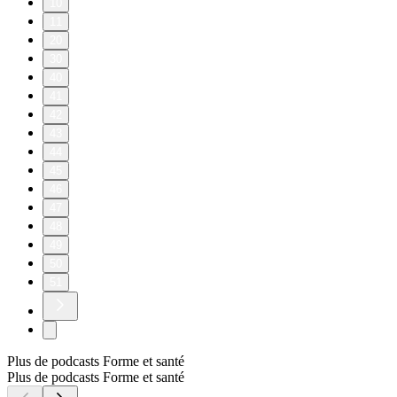
10
11
20
30
40
41
42
43
44
45
46
47
48
49
50
51
Plus de podcasts Forme et santé
Plus de podcasts Forme et santé