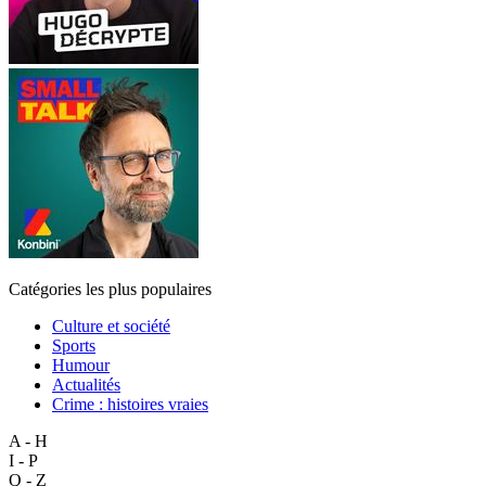
Catégories les plus populaires
Culture et société
Sports
Humour
Actualités
Crime : histoires vraies
A - H
I - P
Q - Z