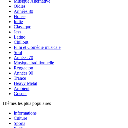
Musique Alternative
Oldies
Années 80
House
Indie
Classique
Jazz
Latino
Chillout
Film et Comédie musicale
Soul
Années 70
Musique traditionnelle
Reggaeton
Années 90
Trance
Heavy Metal
Ambient
Gospel
Thèmes les plus populaires
Informations
Culture
Sports