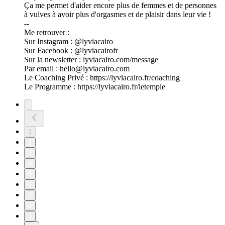
Ça me permet d'aider encore plus de femmes et de personnes
à vulves à avoir plus d'orgasmes et de plaisir dans leur vie !
--
Me retrouver :
Sur Instagram : @lyviacairo
Sur Facebook : @lyviacairofr
Sur la newsletter : lyviacairo.com/message
Par email : hello@lyviacairo.com
Le Coaching Privé : https://lyviacairo.fr/coaching
Le Programme : https://lyviacairo.fr/letemple
1
2
3
4
5
6
7
8
9