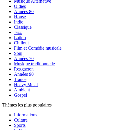
Musique Alternative
Oldies
Années 80
House
Indie
Classique
Jazz
Latino
Chillout
Film et Comédie musicale
Soul
Années 70
Musique traditionnelle
Reggaeton
Années 90
Trance
Heavy Metal
Ambient
Gospel
Thèmes les plus populaires
Informations
Culture
Sports