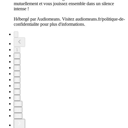
mutuellement et vous jouissez ensemble dans un silence
intense !
Hébergé par Audiomeans. Visitez audiomeans.fr/politique-de-
confidentialite pour plus d'informations.
1
2
3
4
5
6
7
8
9
10
11
12