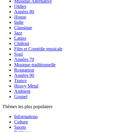
Musique Alternative
Oldies
Années 80
House
Indie
Classique
Jazz
Latino
Chillout
Film et Comédie musicale
Soul
Années 70
Musique traditionnelle
Reggaeton
Années 90
Trance
Heavy Metal
Ambient
Gospel
Thèmes les plus populaires
Informations
Culture
Sports