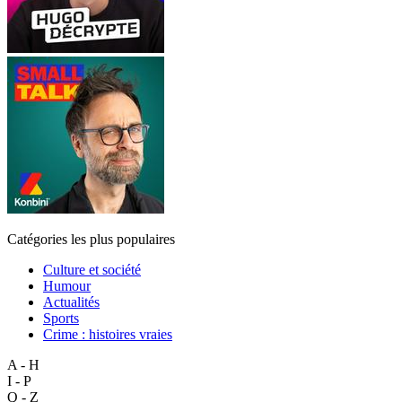
Catégories les plus populaires
Culture et société
Humour
Actualités
Sports
Crime : histoires vraies
A - H
I - P
Q - Z