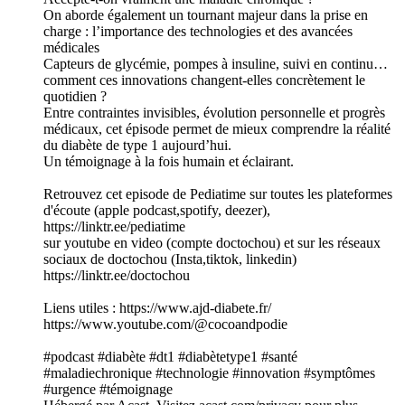
On aborde également un tournant majeur dans la prise en
charge : l’importance des technologies et des avancées
médicales
Capteurs de glycémie, pompes à insuline, suivi en continu…
comment ces innovations changent-elles concrètement le
quotidien ?
Entre contraintes invisibles, évolution personnelle et progrès
médicaux, cet épisode permet de mieux comprendre la réalité
du diabète de type 1 aujourd’hui.
Un témoignage à la fois humain et éclairant.
Retrouvez cet episode de Pediatime sur toutes les plateformes
d'écoute (apple podcast,spotify, deezer),
https://linktr.ee/pediatime
sur youtube en video (compte doctochou) et sur les réseaux
sociaux de doctochou (Insta,tiktok, linkedin)
https://linktr.ee/doctochou
Liens utiles : https://www.ajd-diabete.fr/
https://www.youtube.com/@cocoandpodie
#podcast #diabète #dt1 #diabètetype1 #santé
#maladiechronique #technologie #innovation #symptômes
#urgence #témoignage