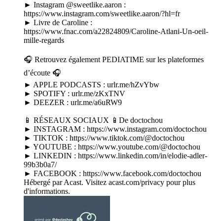
► Instagram @sweetlike.aaron :
https://www.instagram.com/sweetlike.aaron/?hl=fr
► Livre de Caroline :
https://www.fnac.com/a22824809/Caroline-Atlani-Un-oeil-
mille-regards
🎧 Retrouvez également PEDIATIME sur les plateformes
d’écoute 🎧
► APPLE PODCASTS : urlr.me/hZvYbw
► SPOTIFY : urlr.me/zKxTNV
► DEEZER : urlr.me/a6uRW9
📱 RÉSEAUX SOCIAUX 📱De doctochou
► INSTAGRAM : https://www.instagram.com/doctochou
► TIKTOK : https://www.tiktok.com/@doctochou
► YOUTUBE : https://www.youtube.com/@doctochou
► LINKEDIN : https://www.linkedin.com/in/elodie-adler-
99b3b0a7/
► FACEBOOK : https://www.facebook.com/doctochou
Hébergé par Acast. Visitez acast.com/privacy pour plus
d'informations.