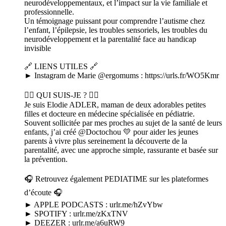
neurodéveloppementaux, et l’impact sur la vie familiale et
professionnelle.
Un témoignage puissant pour comprendre l’autisme chez
l’enfant, l’épilepsie, les troubles sensoriels, les troubles du
neurodéveloppement et la parentalité face au handicap
invisible
🔗 LIENS UTILES 🔗
► Instagram de Marie @ergomums : https://urls.fr/WO5Kmr
👩‍⚕️ QUI SUIS-JE ? 👩‍⚕️
Je suis Elodie ADLER, maman de deux adorables petites
filles et docteure en médecine spécialisée en pédiatrie.
Souvent sollicitée par mes proches au sujet de la santé de leurs
enfants, j’ai créé @Doctochou 💛 pour aider les jeunes
parents à vivre plus sereinement la découverte de la
parentalité, avec une approche simple, rassurante et basée sur
la prévention.
🎧 Retrouvez également PEDIATIME sur les plateformes
d’écoute 🎧
► APPLE PODCASTS : urlr.me/hZvYbw
► SPOTIFY : urlr.me/zKxTNV
► DEEZER : urlr.me/a6uRW9