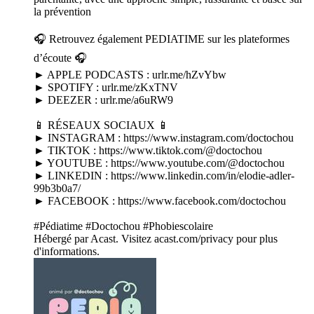
la prévention
🎧 Retrouvez également PEDIATIME sur les plateformes
d’écoute 🎧
► APPLE PODCASTS : urlr.me/hZvYbw
► SPOTIFY : urlr.me/zKxTNV
► DEEZER : urlr.me/a6uRW9
📱 RÉSEAUX SOCIAUX 📱
► INSTAGRAM : https://www.instagram.com/doctochou
► TIKTOK : https://www.tiktok.com/@doctochou
► YOUTUBE : https://www.youtube.com/@doctochou
► LINKEDIN : https://www.linkedin.com/in/elodie-adler-
99b3b0a7/
► FACEBOOK : https://www.facebook.com/doctochou
#Pédiatime #Doctochou #Phobiescolaire
Hébergé par Acast. Visitez acast.com/privacy pour plus
d'informations.