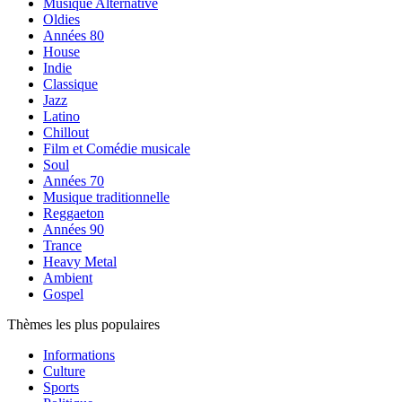
Musique Alternative
Oldies
Années 80
House
Indie
Classique
Jazz
Latino
Chillout
Film et Comédie musicale
Soul
Années 70
Musique traditionnelle
Reggaeton
Années 90
Trance
Heavy Metal
Ambient
Gospel
Thèmes les plus populaires
Informations
Culture
Sports