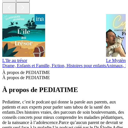
L'Ile au trésor
Le Mystère 
Drame, Enfants et Famille, Fiction, Histoires pour enfants
Animaux, En
À propos de PEDIATIME
À propos de PEDIATIME
À propos de PEDIATIME
Pediatime, c’est le podcast qui donne la parole aux parents, aux
patients et aux experts pour parler sans tabou de la santé des
enfants.Des histoires vraies, des parcours de soin bouleversants, des
conseils concrets pour mieux comprendre les maladies pédiatriques,
de la naissance à l’adolescence.Parce qu’aucun parent ne devrait se
sentir seul face à la maladie.Un podcast créé par le Dr Élodie Adler,