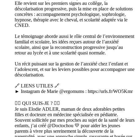
Elle revient sur les premiers signes au collège, la
déscolarisation progressive, puis la mise en place de solutions
concrètes : accompagnement psychologique, sophrologie,
hypnose, thérapie avec le cheval, et scolarité adaptée via le
CNED.
Le témoignage aborde aussi le rôle central de l’environnement
familial et scolaire, les idées reçues autour de l’anxiété
scolaire, ainsi que la reconstruction progressive jusqu’au
retour au lycée et à une scolarité quasi normale.
Un récit puissant sur la gestion de l’anxiété chez l’enfant et
l’adolescent, et sur les leviers possibles pour accompagner une
déscolarisation.
🔗 LIENS UTILES 🔗
► Instagram de Marie @ergomums : https://urls.fr/WO5Kmr
👩‍⚕️ QUI SUIS-JE ? 👩‍⚕️
Je suis Elodie ADLER, maman de deux adorables petites
filles et docteure en médecine spécialisée en pédiatrie.
Souvent sollicitée par mes proches au sujet de la santé de leurs
enfants, j’ai créé @Doctochou 💛 pour aider les jeunes
parents à vivre plus sereinement la découverte de la
parentalité, avec une approche simple, rassurante et basée sur