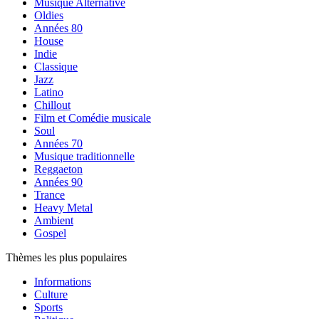
Musique Alternative
Oldies
Années 80
House
Indie
Classique
Jazz
Latino
Chillout
Film et Comédie musicale
Soul
Années 70
Musique traditionnelle
Reggaeton
Années 90
Trance
Heavy Metal
Ambient
Gospel
Thèmes les plus populaires
Informations
Culture
Sports