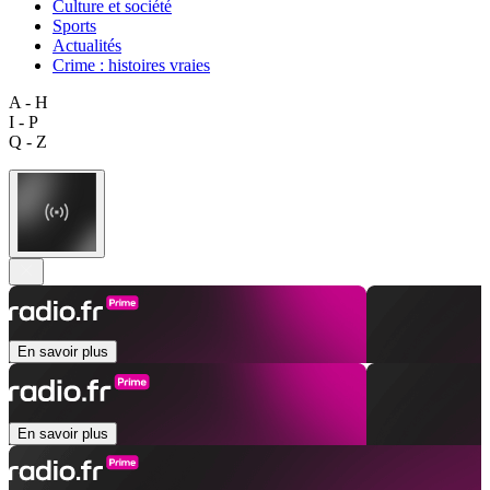
Culture et société
Sports
Actualités
Crime : histoires vraies
A - H
I - P
Q - Z
En savoir plus
En savoir plus