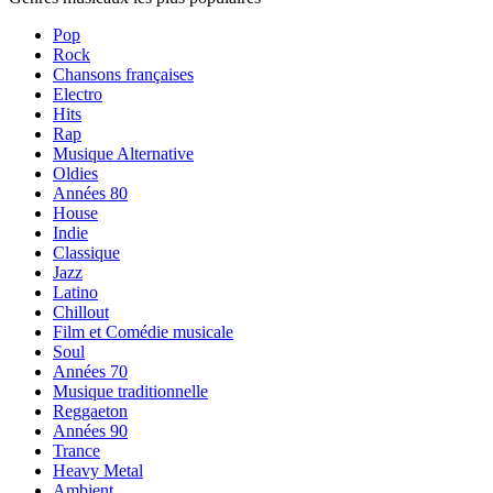
Pop
Rock
Chansons françaises
Electro
Hits
Rap
Musique Alternative
Oldies
Années 80
House
Indie
Classique
Jazz
Latino
Chillout
Film et Comédie musicale
Soul
Années 70
Musique traditionnelle
Reggaeton
Années 90
Trance
Heavy Metal
Ambient