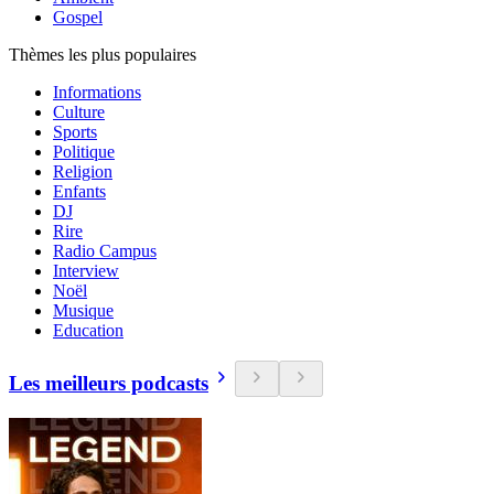
Gospel
Thèmes les plus populaires
Informations
Culture
Sports
Politique
Religion
Enfants
DJ
Rire
Radio Campus
Interview
Noël
Musique
Education
Les meilleurs podcasts