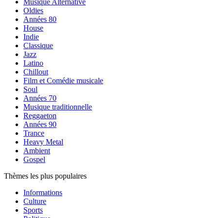
Musique Alternative
Oldies
Années 80
House
Indie
Classique
Jazz
Latino
Chillout
Film et Comédie musicale
Soul
Années 70
Musique traditionnelle
Reggaeton
Années 90
Trance
Heavy Metal
Ambient
Gospel
Thèmes les plus populaires
Informations
Culture
Sports