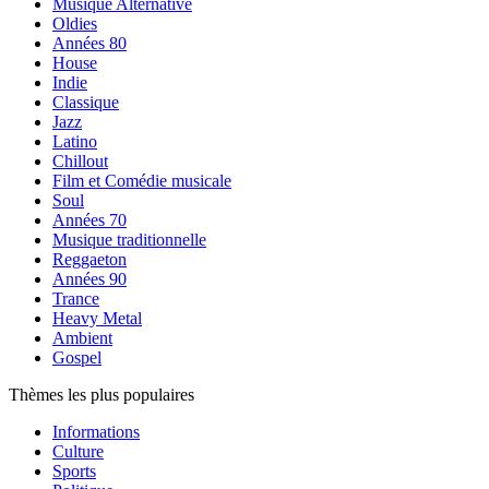
Musique Alternative
Oldies
Années 80
House
Indie
Classique
Jazz
Latino
Chillout
Film et Comédie musicale
Soul
Années 70
Musique traditionnelle
Reggaeton
Années 90
Trance
Heavy Metal
Ambient
Gospel
Thèmes les plus populaires
Informations
Culture
Sports