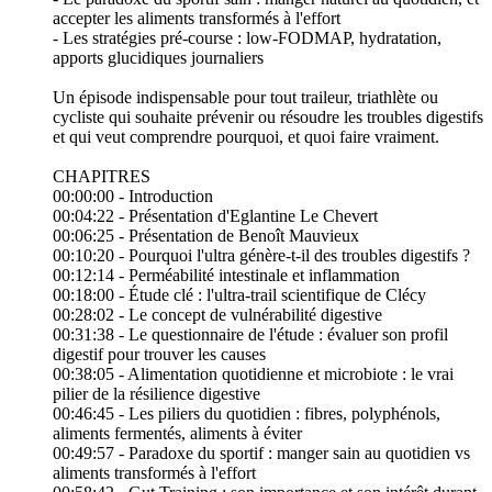
accepter les aliments transformés à l'effort
- Les stratégies pré-course : low-FODMAP, hydratation,
apports glucidiques journaliers
Un épisode indispensable pour tout traileur, triathlète ou
cycliste qui souhaite prévenir ou résoudre les troubles digestifs
et qui veut comprendre pourquoi, et quoi faire vraiment.
CHAPITRES
00:00:00 - Introduction
00:04:22 - Présentation d'Eglantine Le Chevert
00:06:25 - Présentation de Benoît Mauvieux
00:10:20 - Pourquoi l'ultra génère-t-il des troubles digestifs ?
00:12:14 - Perméabilité intestinale et inflammation
00:18:00 - Étude clé : l'ultra-trail scientifique de Clécy
00:28:02 - Le concept de vulnérabilité digestive
00:31:38 - Le questionnaire de l'étude : évaluer son profil
digestif pour trouver les causes
00:38:05 - Alimentation quotidienne et microbiote : le vrai
pilier de la résilience digestive
00:46:45 - Les piliers du quotidien : fibres, polyphénols,
aliments fermentés, aliments à éviter
00:49:57 - Paradoxe du sportif : manger sain au quotidien vs
aliments transformés à l'effort