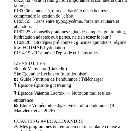
00:58:42 - Gut Training : son importance et son intérêt durant
la prépa
01:00:06 - Intensité, durée et barrière des 6 heures :
comprendre la gestion de l'effort
01:05:55 - Liens entre hypoglycémie, force musculaire et
abandons
01:07:25 - Conseils pratiques : glucides simples, gut training,
hydratation adaptée aux pertes, ne rien tester le jour J
01:09:20 - Stratégies pré-course : glucides quotidiens, régime
low-FODMAP, hydratation
01:14:19 - Résumé de l'épisode et Liens utiles
LIENS UTILES
Benoit Mauvieux (Linkedin)
Site Eglantine Lechevert (nutritionniste)
📖 Guide Nutrition de l’endurance : Télécharger
🎙 Épisode Épisode gut training
🎙 Episode Valentin Lacroix — Nutrition trail et ultra-
endurance
📖 Étude Vulnérabilité digestive en ultra-endurance (B.
Mauvieux et al. 2026)
COACHING AVEC ALEXANDRE
💪 Mes programmes de renforcement musculaire course à