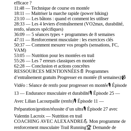
efficace ?
11:48 — Technique de course en montée
18:11 — Maitriser la marche rapide (power hiking)
23:10 — Les bâtons : quand et comment les utiliser
28:33 — Les 4 leviers d'entraînement (VO2max, durabilité,
renfo, séances spécifiques)
36:09 — 5 séances types + programmes de 8 semaines
47:11 — Renforcement musculaire : les exercices clés
50:37 — Comment mesurer vos progrès (sensations, FC,
VAM)
53:05 — Nutrition pour les montées en trail
55:26 — Les 7 erreurs classiques en montée
62:28 — Conclusion et actions concrètes
RESSOURCES MENTIONNÉES📄 Programmes
d’entraînement gratuits Progresser en montée (8 semaines)📹
Vidéo : Séance de renfo pour progresser en montée🎙️ Épisode
13 — Endurance musculaire et durabilité🎙️ Épisode 25 —
Avec Lilian Lacourpaille (renfo)🎙️ Épisode 11 —
Préparation/gestion/réussite d’un ultra🎙️ Épisode 27 avec
Valentin Lacroix — Nutrition en trail
COACHING AVEC ALEXANDRE💪 Mon programme de
renforcement musculaire Trail Running🏆 Demande de