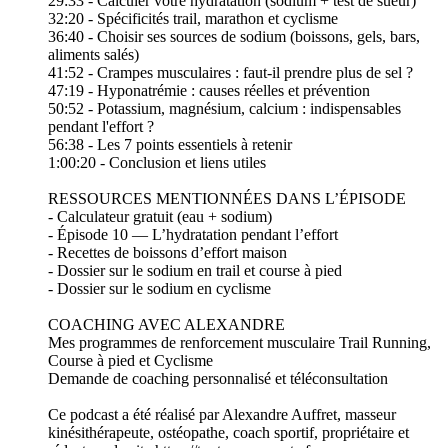
29:33 - Calculer votre hydratation (sodium + test de sueur)
32:20 - Spécificités trail, marathon et cyclisme
36:40 - Choisir ses sources de sodium (boissons, gels, bars,
aliments salés)
41:52 - Crampes musculaires : faut-il prendre plus de sel ?
47:19 - Hyponatrémie : causes réelles et prévention
50:52 - Potassium, magnésium, calcium : indispensables
pendant l'effort ?
56:38 - Les 7 points essentiels à retenir
1:00:20 - Conclusion et liens utiles
RESSOURCES MENTIONNÉES DANS L’ÉPISODE
- Calculateur gratuit (eau + sodium)
- Épisode 10 — L’hydratation pendant l’effort
- Recettes de boissons d’effort maison
- Dossier sur le sodium en trail et course à pied
- Dossier sur le sodium en cyclisme
COACHING AVEC ALEXANDRE
Mes programmes de renforcement musculaire Trail Running,
Course à pied et Cyclisme
Demande de coaching personnalisé et téléconsultation
Ce podcast a été réalisé par Alexandre Auffret, masseur
kinésithérapeute, ostéopathe, coach sportif, propriétaire et