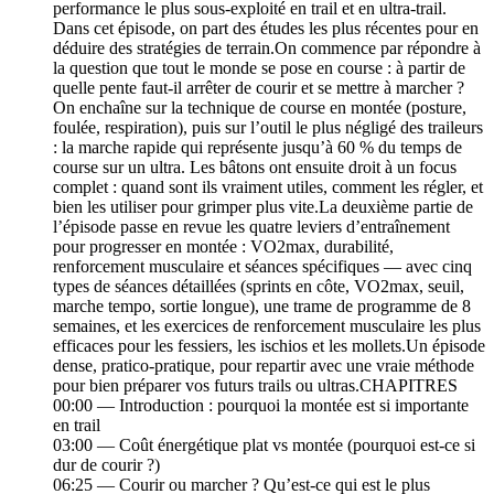
performance le plus sous-exploité en trail et en ultra-trail.
Dans cet épisode, on part des études les plus récentes pour en
déduire des stratégies de terrain.On commence par répondre à
la question que tout le monde se pose en course : à partir de
quelle pente faut-il arrêter de courir et se mettre à marcher ?
On enchaîne sur la technique de course en montée (posture,
foulée, respiration), puis sur l’outil le plus négligé des traileurs
: la marche rapide qui représente jusqu’à 60 % du temps de
course sur un ultra. Les bâtons ont ensuite droit à un focus
complet : quand sont ils vraiment utiles, comment les régler, et
bien les utiliser pour grimper plus vite.La deuxième partie de
l’épisode passe en revue les quatre leviers d’entraînement
pour progresser en montée : VO2max, durabilité,
renforcement musculaire et séances spécifiques — avec cinq
types de séances détaillées (sprints en côte, VO2max, seuil,
marche tempo, sortie longue), une trame de programme de 8
semaines, et les exercices de renforcement musculaire les plus
efficaces pour les fessiers, les ischios et les mollets.Un épisode
dense, pratico-pratique, pour repartir avec une vraie méthode
pour bien préparer vos futurs trails ou ultras.CHAPITRES
00:00 — Introduction : pourquoi la montée est si importante
en trail
03:00 — Coût énergétique plat vs montée (pourquoi est-ce si
dur de courir ?)
06:25 — Courir ou marcher ? Qu’est-ce qui est le plus