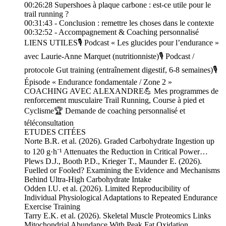
00:26:28 Supershoes à plaque carbone : est-ce utile pour le
trail running ?
00:31:43 - Conclusion : remettre les choses dans le contexte
00:32:52 - Accompagnement & Coaching personnalisé
LIENS UTILES🎙️ Podcast « Les glucides pour l’endurance »
avec Laurie-Anne Marquet (nutritionniste)🎙️ Podcast /
protocole Gut training (entraînement digestif, 6-8 semaines)🎙️
Épisode « Endurance fondamentale / Zone 2 »
COACHING AVEC ALEXANDRE💪 Mes programmes de
renforcement musculaire Trail Running, Course à pied et
Cyclisme🏆 Demande de coaching personnalisé et
téléconsultation
ETUDES CITÉES
Norte B.R. et al. (2026). Graded Carbohydrate Ingestion up
to 120 g·h⁻¹ Attenuates the Reduction in Critical Power…
Plews D.J., Booth P.D., Krieger T., Maunder E. (2026).
Fuelled or Fooled? Examining the Evidence and Mechanisms
Behind Ultra-High Carbohydrate Intake
Odden I.U. et al. (2026). Limited Reproducibility of
Individual Physiological Adaptations to Repeated Endurance
Exercise Training
Tarry E.K. et al. (2026). Skeletal Muscle Proteomics Links
Mitochondrial Abundance With Peak Fat Oxidation…