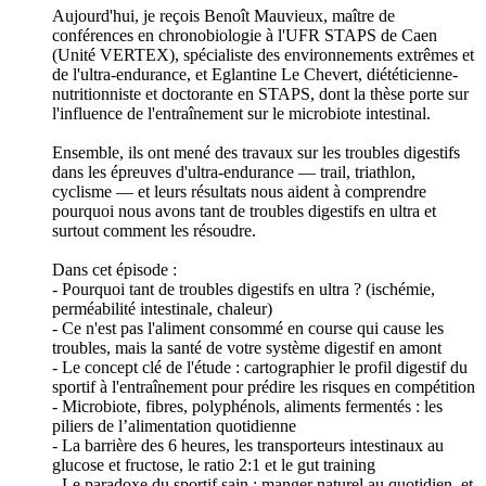
Aujourd'hui, je reçois Benoît Mauvieux, maître de
conférences en chronobiologie à l'UFR STAPS de Caen
(Unité VERTEX), spécialiste des environnements extrêmes et
de l'ultra-endurance, et Eglantine Le Chevert, diététicienne-
nutritionniste et doctorante en STAPS, dont la thèse porte sur
l'influence de l'entraînement sur le microbiote intestinal.
Ensemble, ils ont mené des travaux sur les troubles digestifs
dans les épreuves d'ultra-endurance — trail, triathlon,
cyclisme — et leurs résultats nous aident à comprendre
pourquoi nous avons tant de troubles digestifs en ultra et
surtout comment les résoudre.
Dans cet épisode :
- Pourquoi tant de troubles digestifs en ultra ? (ischémie,
perméabilité intestinale, chaleur)
- Ce n'est pas l'aliment consommé en course qui cause les
troubles, mais la santé de votre système digestif en amont
- Le concept clé de l'étude : cartographier le profil digestif du
sportif à l'entraînement pour prédire les risques en compétition
- Microbiote, fibres, polyphénols, aliments fermentés : les
piliers de l’alimentation quotidienne
- La barrière des 6 heures, les transporteurs intestinaux au
glucose et fructose, le ratio 2:1 et le gut training
- Le paradoxe du sportif sain : manger naturel au quotidien, et