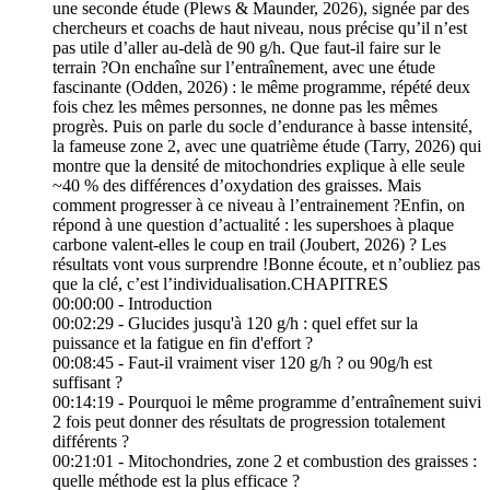
une seconde étude (Plews & Maunder, 2026), signée par des
chercheurs et coachs de haut niveau, nous précise qu’il n’est
pas utile d’aller au-delà de 90 g/h. Que faut-il faire sur le
terrain ?On enchaîne sur l’entraînement, avec une étude
fascinante (Odden, 2026) : le même programme, répété deux
fois chez les mêmes personnes, ne donne pas les mêmes
progrès. Puis on parle du socle d’endurance à basse intensité,
la fameuse zone 2, avec une quatrième étude (Tarry, 2026) qui
montre que la densité de mitochondries explique à elle seule
~40 % des différences d’oxydation des graisses. Mais
comment progresser à ce niveau à l’entrainement ?Enfin, on
répond à une question d’actualité : les supershoes à plaque
carbone valent-elles le coup en trail (Joubert, 2026) ? Les
résultats vont vous surprendre !Bonne écoute, et n’oubliez pas
que la clé, c’est l’individualisation.CHAPITRES
00:00:00 - Introduction
00:02:29 - Glucides jusqu'à 120 g/h : quel effet sur la
puissance et la fatigue en fin d'effort ?
00:08:45 - Faut-il vraiment viser 120 g/h ? ou 90g/h est
suffisant ?
00:14:19 - Pourquoi le même programme d’entraînement suivi
2 fois peut donner des résultats de progression totalement
différents ?
00:21:01 - Mitochondries, zone 2 et combustion des graisses :
quelle méthode est la plus efficace ?