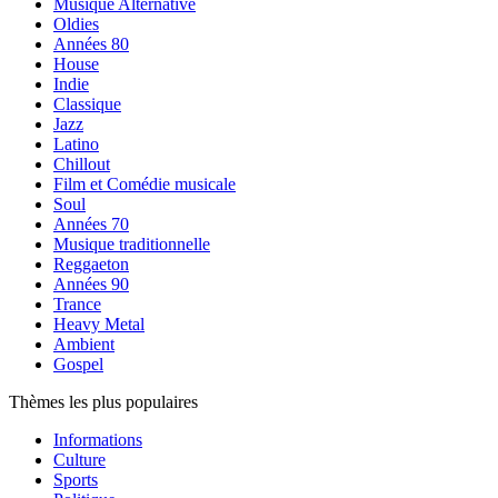
Musique Alternative
Oldies
Années 80
House
Indie
Classique
Jazz
Latino
Chillout
Film et Comédie musicale
Soul
Années 70
Musique traditionnelle
Reggaeton
Années 90
Trance
Heavy Metal
Ambient
Gospel
Thèmes les plus populaires
Informations
Culture
Sports