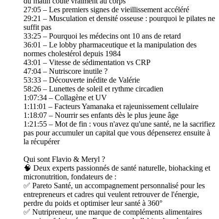
du matin coûte vraiment au corps
27:05 – Les premiers signes de vieillissement accéléré
29:21 – Musculation et densité osseuse : pourquoi le pilates ne
suffit pas
33:25 – Pourquoi les médecins ont 10 ans de retard
36:01 – Le lobby pharmaceutique et la manipulation des
normes cholestérol depuis 1984
43:01 – Vitesse de sédimentation vs CRP
47:04 – Nutriscore inutile ?
53:33 – Découverte inédite de Valérie
58:26 – Lunettes de soleil et rythme circadien
1:07:34 – Collagène et UV
1:11:01 – Facteurs Yamanaka et rajeunissement cellulaire
1:18:07 – Nourrir ses enfants dès le plus jeune âge
1:21:55 – Mot de fin : vous n'avez qu'une santé, ne la sacrifiez
pas pour accumuler un capital que vous dépenserez ensuite à
la récupérer
Qui sont Flavio & Meryl ?
🧠 Deux experts passionnés de santé naturelle, biohacking et
micronutrition, fondateurs de :
✅ Pareto Santé, un accompagnement personnalisé pour les
entrepreneurs et cadres qui veulent retrouver de l'énergie,
perdre du poids et optimiser leur santé à 360°
✅ Nutripreneur, une marque de compléments alimentaires