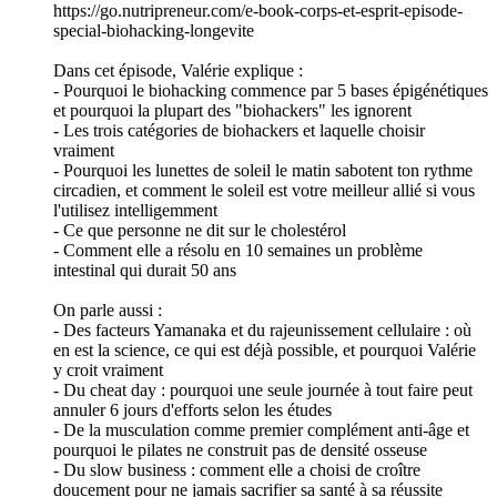
https://go.nutripreneur.com/e-book-corps-et-esprit-episode-
special-biohacking-longevite
Dans cet épisode, Valérie explique :
- Pourquoi le biohacking commence par 5 bases épigénétiques
et pourquoi la plupart des "biohackers" les ignorent
- Les trois catégories de biohackers et laquelle choisir
vraiment
- Pourquoi les lunettes de soleil le matin sabotent ton rythme
circadien, et comment le soleil est votre meilleur allié si vous
l'utilisez intelligemment
- Ce que personne ne dit sur le cholestérol
- Comment elle a résolu en 10 semaines un problème
intestinal qui durait 50 ans
On parle aussi :
- Des facteurs Yamanaka et du rajeunissement cellulaire : où
en est la science, ce qui est déjà possible, et pourquoi Valérie
y croit vraiment
- Du cheat day : pourquoi une seule journée à tout faire peut
annuler 6 jours d'efforts selon les études
- De la musculation comme premier complément anti-âge et
pourquoi le pilates ne construit pas de densité osseuse
- Du slow business : comment elle a choisi de croître
doucement pour ne jamais sacrifier sa santé à sa réussite