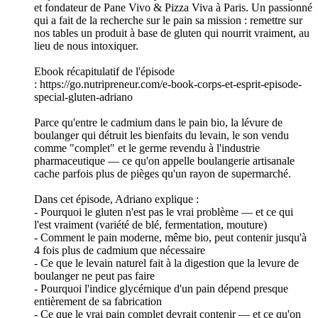
et fondateur de Pane Vivo & Pizza Viva à Paris. Un passionné
qui a fait de la recherche sur le pain sa mission : remettre sur
nos tables un produit à base de gluten qui nourrit vraiment, au
lieu de nous intoxiquer.
Ebook récapitulatif de l'épisode
: https://go.nutripreneur.com/e-book-corps-et-esprit-episode-
special-gluten-adriano
Parce qu'entre le cadmium dans le pain bio, la lévure de
boulanger qui détruit les bienfaits du levain, le son vendu
comme "complet" et le germe revendu à l'industrie
pharmaceutique — ce qu'on appelle boulangerie artisanale
cache parfois plus de pièges qu'un rayon de supermarché.
Dans cet épisode, Adriano explique :
- Pourquoi le gluten n'est pas le vrai problème — et ce qui
l'est vraiment (variété de blé, fermentation, mouture)
- Comment le pain moderne, même bio, peut contenir jusqu'à
4 fois plus de cadmium que nécessaire
- Ce que le levain naturel fait à la digestion que la levure de
boulanger ne peut pas faire
- Pourquoi l'indice glycémique d'un pain dépend presque
entièrement de sa fabrication
- Ce que le vrai pain complet devrait contenir — et ce qu'on