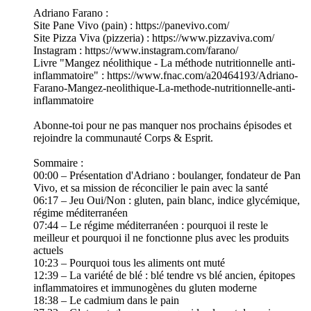
Adriano Farano :
Site Pane Vivo (pain) : https://panevivo.com/
Site Pizza Viva (pizzeria) : https://www.pizzaviva.com/
Instagram : https://www.instagram.com/farano/
Livre "Mangez néolithique - La méthode nutritionnelle anti-
inflammatoire" : https://www.fnac.com/a20464193/Adriano-
Farano-Mangez-neolithique-La-methode-nutritionnelle-anti-
inflammatoire
Abonne-toi pour ne pas manquer nos prochains épisodes et
rejoindre la communauté Corps & Esprit.
Sommaire :
00:00 – Présentation d'Adriano : boulanger, fondateur de Pan
Vivo, et sa mission de réconcilier le pain avec la santé
06:17 – Jeu Oui/Non : gluten, pain blanc, indice glycémique,
régime méditerranéen
07:44 – Le régime méditerranéen : pourquoi il reste le
meilleur et pourquoi il ne fonctionne plus avec les produits
actuels
10:23 – Pourquoi tous les aliments ont muté
12:39 – La variété de blé : blé tendre vs blé ancien, épitopes
inflammatoires et immunogènes du gluten moderne
18:38 – Le cadmium dans le pain