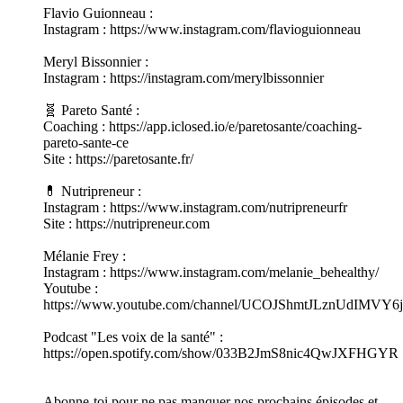
Flavio Guionneau :
Instagram : https://www.instagram.com/flavioguionneau
Meryl Bissonnier :
Instagram : https://instagram.com/merylbissonnier
🧬 Pareto Santé :
Coaching : https://app.iclosed.io/e/paretosante/coaching-
pareto-sante-ce
Site : https://paretosante.fr/
💊 Nutripreneur :
Instagram : https://www.instagram.com/nutripreneurfr
Site : https://nutripreneur.com
Mélanie Frey :
Instagram : https://www.instagram.com/melanie_behealthy/
Youtube :
https://www.youtube.com/channel/UCOJShmtJLznUdIMVY6j
Podcast "Les voix de la santé" :
https://open.spotify.com/show/033B2JmS8nic4QwJXFHGYR
Abonne-toi pour ne pas manquer nos prochains épisodes et