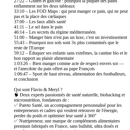
27:22 – Gluten et glucose : pourquoi la plupart des pains
enflamment sur les deux tableaux
33:10 – Les FOD Maps : qui peut manger ce pain, qui ne peut
pas et la place des cœliaques
37:00 – Les faux alliés santé
41:11 – Le sel dans le pain
46:14 – Les secrets du régime méditerranéen
51:00 – Manger bien n'est pas un luxe, c'est un investissement
55:43 – Pourquoi nos sols sont 3x plus contaminés que le
reste de l'Europe
59:12 – Éduquer ses enfants sans extrêmes, la cantine bio et le
bon rapport au plaisir alimentaire
1:03:26 – Bien manger comme acte de respect envers soi —
et l'anecdote du pain offert au pape François
1:06:47 – Sport de haut niveau, alimentation des footballeurs,
et conclusion
Qui sont Flavio & Meryl ?
🧠 Deux experts passionnés de santé naturelle, biohacking et
micronutrition, fondateurs de :
✅ Pareto Santé, un accompagnement personnalisé pour les
entrepreneurs et cadres qui veulent retrouver de l'énergie,
perdre du poids et optimiser leur santé à 360°
✅ Nutripreneur, une marque de compléments alimentaires
premium fabriqués en France, sans bullshit, ultra dosés et