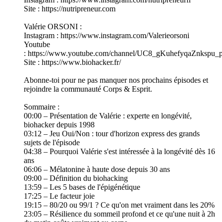
Site : https://nutripreneur.com
Valérie ORSONI :
Instagram : https://www.instagram.com/Valerieorsoni
Youtube
: https://www.youtube.com/channel/UC8_gKuhefyqaZnkspu_
Site : https://www.biohacker.fr/
Abonne-toi pour ne pas manquer nos prochains épisodes et
rejoindre la communauté Corps & Esprit.
Sommaire :
00:00 – Présentation de Valérie : experte en longévité,
biohacker depuis 1998
03:12 – Jeu Oui/Non : tour d'horizon express des grands
sujets de l'épisode
04:38 – Pourquoi Valérie s'est intéressée à la longévité dès 16
ans
06:06 – Mélatonine à haute dose depuis 30 ans
09:00 – Définition du biohacking
13:59 – Les 5 bases de l'épigénétique
17:25 – Le facteur joie
19:15 – 80/20 ou 99/1 ? Ce qu'on met vraiment dans les 20%
23:05 – Résilience du sommeil profond et ce qu'une nuit à 2h