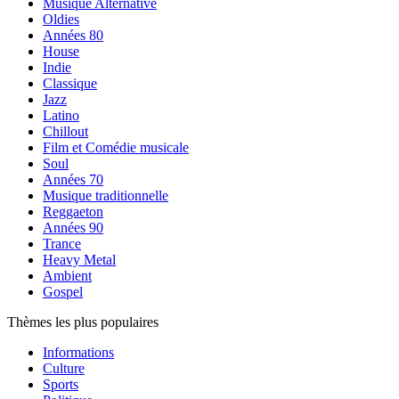
Musique Alternative
Oldies
Années 80
House
Indie
Classique
Jazz
Latino
Chillout
Film et Comédie musicale
Soul
Années 70
Musique traditionnelle
Reggaeton
Années 90
Trance
Heavy Metal
Ambient
Gospel
Thèmes les plus populaires
Informations
Culture
Sports