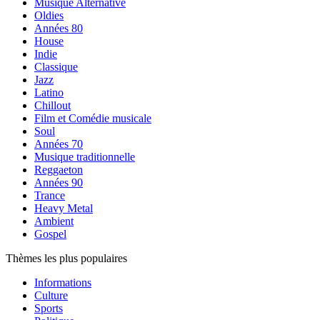
Musique Alternative
Oldies
Années 80
House
Indie
Classique
Jazz
Latino
Chillout
Film et Comédie musicale
Soul
Années 70
Musique traditionnelle
Reggaeton
Années 90
Trance
Heavy Metal
Ambient
Gospel
Thèmes les plus populaires
Informations
Culture
Sports