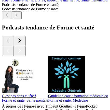
Arts, Forme et santé, Livres, Médecine alternative, Santé mentale
Cult
Podcasts tendance de Forme et santé
Podcasts tendance de Forme et santé
Podcasts tendance de Forme et santé
C'est pas dans ta tête !
Guideline.care : formation médicale c
Forme et santé, Santé mentale
Forme et santé, Médecine
À propos de Hypnose avec Thibault Gouttier - HypnoPocket