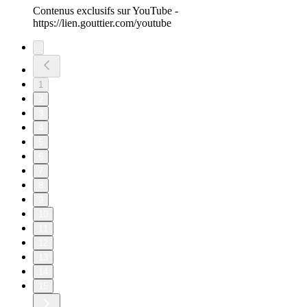
Contenus exclusifs sur YouTube -
https://lien.gouttier.com/youtube
1
2
3
4
5
6
7
8
9
10
11
12
13
14
15