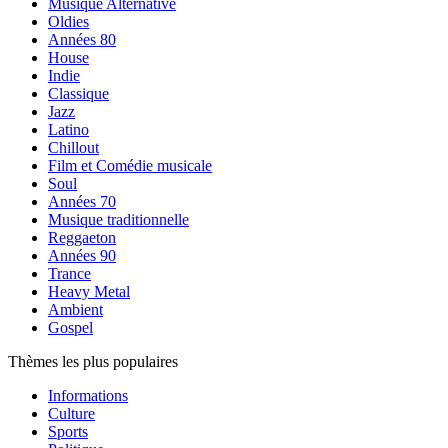
Musique Alternative
Oldies
Années 80
House
Indie
Classique
Jazz
Latino
Chillout
Film et Comédie musicale
Soul
Années 70
Musique traditionnelle
Reggaeton
Années 90
Trance
Heavy Metal
Ambient
Gospel
Thèmes les plus populaires
Informations
Culture
Sports