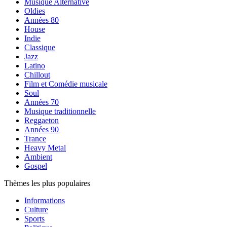
Musique Alternative
Oldies
Années 80
House
Indie
Classique
Jazz
Latino
Chillout
Film et Comédie musicale
Soul
Années 70
Musique traditionnelle
Reggaeton
Années 90
Trance
Heavy Metal
Ambient
Gospel
Thèmes les plus populaires
Informations
Culture
Sports