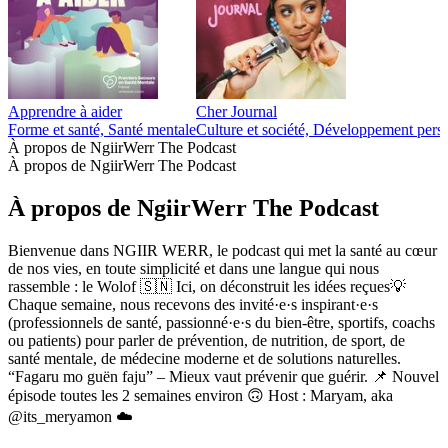
Apprendre à aider
Cher Journal
Forme et santé, Santé mentale
Culture et société, Développement pers
À propos de NgiirWerr The Podcast
À propos de NgiirWerr The Podcast
À propos de NgiirWerr The Podcast
Bienvenue dans NGIIR WERR, le podcast qui met la santé au cœur
de nos vies, en toute simplicité et dans une langue qui nous
rassemble : le Wolof 🇸🇳 Ici, on déconstruit les idées reçues💡
Chaque semaine, nous recevons des invité·e·s inspirant·e·s
(professionnels de santé, passionné·e·s du bien-être, sportifs, coachs
ou patients) pour parler de prévention, de nutrition, de sport, de
santé mentale, de médecine moderne et de solutions naturelles.
“Fagaru mo guën faju” – Mieux vaut prévenir que guérir. 📌 Nouvel
épisode toutes les 2 semaines environ 🙃 Host : Maryam, aka
@its_meryamon ☁️
Site web du podcast