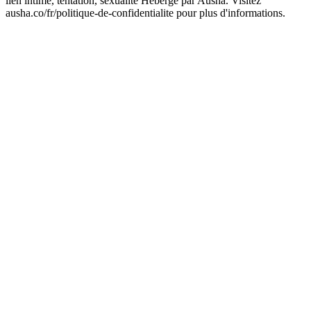
lien intime, tentation, sexualité Hébergé par Ausha. Visitez
ausha.co/fr/politique-de-confidentialite pour plus d'informations.
Site web du podcast