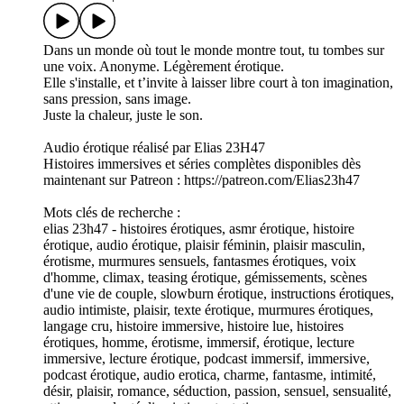
Dans un monde où tout le monde montre tout, tu tombes sur
une voix. Anonyme. Légèrement érotique.
Elle s'installe, et t’invite à laisser libre court à ton imagination,
sans pression, sans image.
Juste la chaleur, juste le son.
Audio érotique réalisé par Elias 23H47
Histoires immersives et séries complètes disponibles dès
maintenant sur Patreon : https://patreon.com/Elias23h47
Mots clés de recherche :
elias 23h47 - histoires érotiques, asmr érotique, histoire
érotique, audio érotique, plaisir féminin, plaisir masculin,
érotisme, murmures sensuels, fantasmes érotiques, voix
d'homme, climax, teasing érotique, gémissements, scènes
d'une vie de couple, slowburn érotique, instructions érotiques,
audio intimiste, plaisir, texte érotique, murmures érotiques,
langage cru, histoire immersive, histoire lue, histoires
érotiques, homme, érotisme, immersif, érotique, lecture
immersive, lecture érotique, podcast immersif, immersive,
podcast érotique, audio erotica, charme, fantasme, intimité,
désir, plaisir, romance, séduction, passion, sensuel, sensualité,