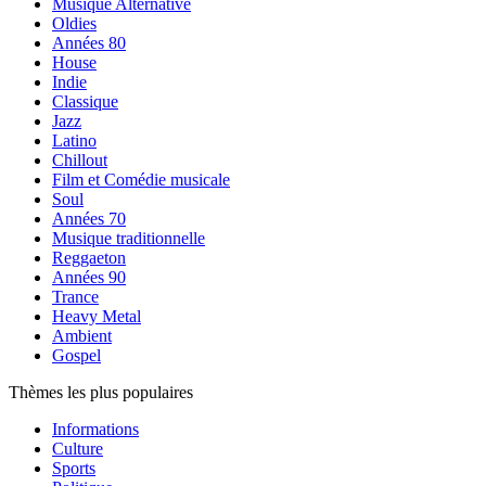
Musique Alternative
Oldies
Années 80
House
Indie
Classique
Jazz
Latino
Chillout
Film et Comédie musicale
Soul
Années 70
Musique traditionnelle
Reggaeton
Années 90
Trance
Heavy Metal
Ambient
Gospel
Thèmes les plus populaires
Informations
Culture
Sports