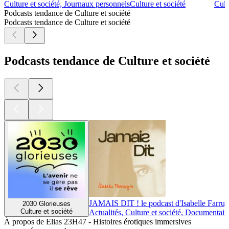
Culture et société, Journaux personnels
Culture et société
Cult
Podcasts tendance de Culture et société
Podcasts tendance de Culture et société
Podcasts tendance de Culture et société
JAMAIS DIT ! le podcast d'Isabelle Farrug
2030 Glorieuses
Culture et société
Actualités, Culture et société, Documentair
À propos de Elias 23H47 - Histoires érotiques immersives