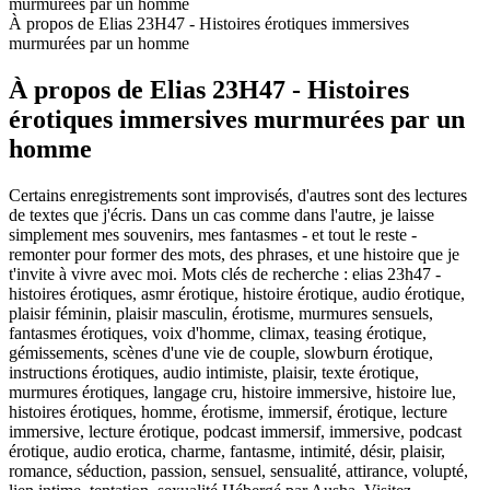
murmurées par un homme
À propos de Elias 23H47 - Histoires érotiques immersives
murmurées par un homme
À propos de Elias 23H47 - Histoires
érotiques immersives murmurées par un
homme
Certains enregistrements sont improvisés, d'autres sont des lectures
de textes que j'écris. Dans un cas comme dans l'autre, je laisse
simplement mes souvenirs, mes fantasmes - et tout le reste -
remonter pour former des mots, des phrases, et une histoire que je
t'invite à vivre avec moi. Mots clés de recherche : elias 23h47 -
histoires érotiques, asmr érotique, histoire érotique, audio érotique,
plaisir féminin, plaisir masculin, érotisme, murmures sensuels,
fantasmes érotiques, voix d'homme, climax, teasing érotique,
gémissements, scènes d'une vie de couple, slowburn érotique,
instructions érotiques, audio intimiste, plaisir, texte érotique,
murmures érotiques, langage cru, histoire immersive, histoire lue,
histoires érotiques, homme, érotisme, immersif, érotique, lecture
immersive, lecture érotique, podcast immersif, immersive, podcast
érotique, audio erotica, charme, fantasme, intimité, désir, plaisir,
romance, séduction, passion, sensuel, sensualité, attirance, volupté,