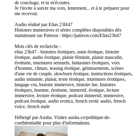
de couchage, et tu m'écoutes.
Je t'invite à suivre ma voix, lentement... et à te préparer pour
me recevoir.
Audio réalisé par Elias 23H47
Histoires immersives et séries complètes disponibles dès
maintenant sur Patreon : https://patreon.com/Elias23h47
Mots clés de recherche :
elias 23h47 - histoires érotiques, asmr érotique, histoire
érotique, audio érotique, plaisir féminin, plaisir masculin,
érotisme, murmures sensuels, fantasmes érotiques, voix
d'homme, climax, teasing érotique, gémissements, scènes
d'une vie de couple, slowburn érotique, instructions érotiques,
audio intimiste, plaisir, texte érotique, murmures érotiques,
langage cru, histoire immersive, histoire lue, histoires
érotiques, homme, érotisme, immersif, érotique, lecture
immersive, lecture érotique, podcast immersif, immersive,
podcast érotique, audio erotica, french erotic audio, french
voice, french male
Hébergé par Ausha. Visitez ausha.co/politique-de-
confidentialite pour plus d'informations.