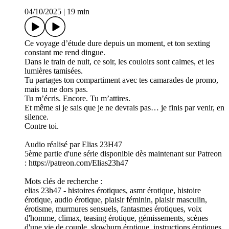
04/10/2025
|
19 min
Ce voyage d’étude dure depuis un moment, et ton sexting
constant me rend dingue.
Dans le train de nuit, ce soir, les couloirs sont calmes, et les
lumières tamisées.
Tu partages ton compartiment avec tes camarades de promo,
mais tu ne dors pas.
Tu m’écris. Encore. Tu m’attires.
Et même si je sais que je ne devrais pas… je finis par venir, en
silence.
Contre toi.
Audio réalisé par Elias 23H47
5ème partie d'une série disponible dès maintenant sur Patreon
: https://patreon.com/Elias23h47
Mots clés de recherche :
elias 23h47 - histoires érotiques, asmr érotique, histoire
érotique, audio érotique, plaisir féminin, plaisir masculin,
érotisme, murmures sensuels, fantasmes érotiques, voix
d'homme, climax, teasing érotique, gémissements, scènes
d'une vie de couple, slowburn érotique, instructions érotiques,