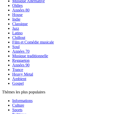
Musique Alternative
Oldies
Années 80
House
Indie
Classique
Jazz
Latino
Chillout
Film et Comédie musicale
Soul
Années 70
Musique traditionnelle
Reggaeton
Années 90
Trance
Heavy Metal
Ambient
Gospel
Thèmes les plus populaires
Informations
Culture
Sports