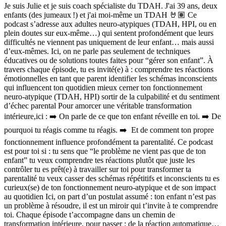
Je suis Julie et je suis coach spécialiste du TDAH. J'ai 39 ans, deux
enfants (des jumeaux !) et j'ai moi-même un TDAH 🤘🏽 Ce
podcast s’adresse aux adultes neuro-atypiques (TDAH, HPI, ou en
plein doutes sur eux-même…) qui sentent profondément que leurs
difficultés ne viennent pas uniquement de leur enfant… mais aussi
d’eux-mêmes. Ici, on ne parle pas seulement de techniques
éducatives ou de solutions toutes faites pour “gérer son enfant”. À
travers chaque épisode, tu es invité(e) à : comprendre tes réactions
émotionnelles en tant que parent identifier les schémas inconscients
qui influencent ton quotidien mieux cerner ton fonctionnement
neuro-atypique (TDAH, HPI) sortir de la culpabilité et du sentiment
d’échec parental Pour amorcer une véritable transformation
intérieure,ici : ➡️ On parle de ce que ton enfant réveille en toi. ➡️ De
pourquoi tu réagis comme tu réagis. ➡️ Et de comment ton propre
fonctionnement influence profondément ta parentalité. Ce podcast
est pour toi si : tu sens que “le problème ne vient pas que de ton
enfant” tu veux comprendre tes réactions plutôt que juste les
contrôler tu es prêt(e) à travailler sur toi pour transformer ta
parentalité tu veux casser des schémas répétitifs et inconscients tu es
curieux(se) de ton fonctionnement neuro-atypique et de son impact
au quotidien Ici, on part d’un postulat assumé : ton enfant n’est pas
un problème à résoudre, il est un miroir qui t’invite à te comprendre
toi. Chaque épisode t’accompagne dans un chemin de
transformation intérieure, pour passer : de la réaction automatique…