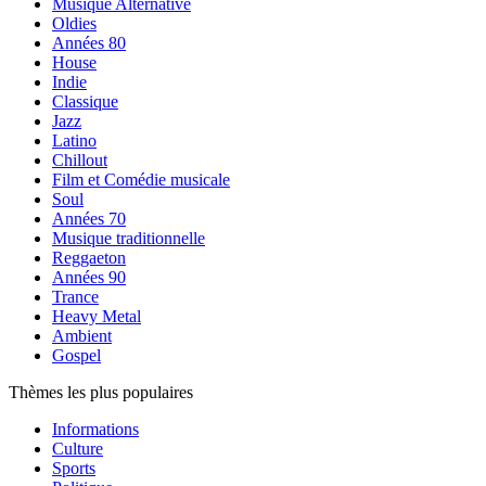
Musique Alternative
Oldies
Années 80
House
Indie
Classique
Jazz
Latino
Chillout
Film et Comédie musicale
Soul
Années 70
Musique traditionnelle
Reggaeton
Années 90
Trance
Heavy Metal
Ambient
Gospel
Thèmes les plus populaires
Informations
Culture
Sports