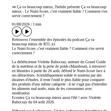
📣 Ç­a va beaucoup mieux, l'hebdo présente Ça va beaucoup
mieux - Le Nutri-Score, c'est vraiment fiable ? Comment s'en
servir correctement ?
01/08/2026
|
3 min
Retrouvez l’ensemble des épisodes du podcast Ça va
beaucoup mieux de RTL ici
Le Nutri-Score, c'est vraiment fiable ? Comment s'en servir
correctement ?
La diététicienne Violette Babocsay, auteure du Grand Guide
de la nutrition et de la perte de poids (Marabout), à retrouver
en librairies à partir du 26 août, défend le Nutri-Score face à
ses détracteurs. Scientifiquement solide et soutenu par des
dizaines d'études, il reste l'outil le plus fiable pour comparer
des produits d'une même catégorie : il ne s'agit pas d'interdire
les aliments mal notés, mais de les consommer avec
modération
Ecoutez Ça va beaucoup mieux aussi l'été ! avec Violette
Babocsay du 04 août 2026.
Hébergé par Audiomeans. Visitez audiomeans.fr/politique-de-