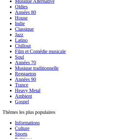
Musique Alternative
Oldies
Années 80
House
Indie
Classique
Jazz
Latino
Chillout
Film et Comédie musicale
Soul
Années 70
Musique traditionnelle
Reggaeton
Années 90
Trance
Heavy Metal
Ambient
Gospel
Thèmes les plus populaires
Informations
Culture
Sports