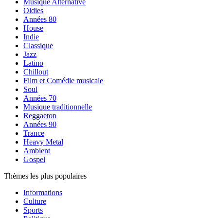
Musique Alternative
Oldies
Années 80
House
Indie
Classique
Jazz
Latino
Chillout
Film et Comédie musicale
Soul
Années 70
Musique traditionnelle
Reggaeton
Années 90
Trance
Heavy Metal
Ambient
Gospel
Thèmes les plus populaires
Informations
Culture
Sports