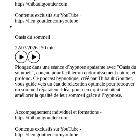
Plongez dans une séance d'hypnose apaisante avec "La nuit
qui soigne", une immersion nocturne conçue pour favoriser le
bien-être et la guérison intérieure. Ce podcast vous
accompagne doucement vers un état de relaxation profonde,
idéal pour libérer le stress accumulé et revitaliser le corps et
l'esprit pendant le sommeil. Offrez-vous ce moment
resourçant pour une nuit véritablement réparatrice.
Accompagnement individuel et formations -
https://thibaultgouttier.com
Contenus exclusifs sur YouTube -
https://lien.gouttier.com/youtube
Oasis du sommeil