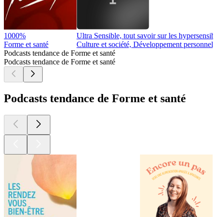
Contenus exclusifs sur YouTube -
https://lien.gouttier.com/youtube
1
2
3
4
5
6
7
8
9
10
11
12
13
14
15