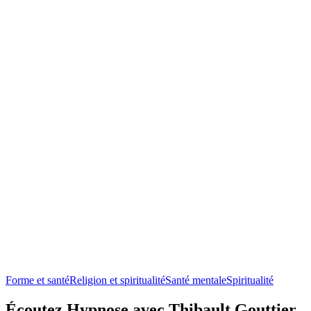
Forme et santé
Culture et société, Développement personnel, 
Podcasts tendance de Forme et santé
Podcasts tendance de Forme et santé
Podcasts tendance de Forme et santé
Les Rendez-vous Bien-être par Aroma-Zone
Encore un pas
Alimentation, Forme et santé, Santé mentale
Alimentation, Développem
À propos de Hypnose avec Thibault Gouttier - HypnoPocket
À propos de Hypnose avec Thibault Gouttier - HypnoPocket