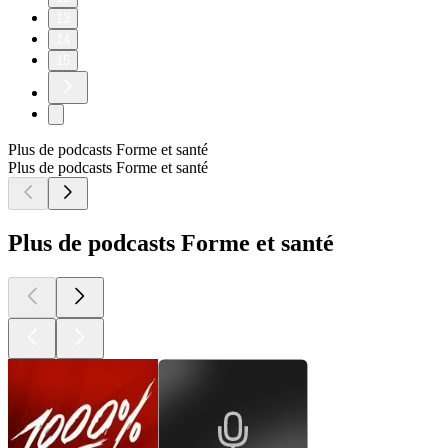
Se libérer de la charge mentale
15/07/2026
|
29 min
Découvrez cette séance d’hypnose guidée pour vous libérer
efficacement de la charge mentale et retrouver un esprit plus
léger. Thibault Gouttier vous accompagne pas à pas dans un
voyage intérieur pour apaiser le stress et alléger le poids des
pensées quotidiennes. Cette pratique favorise le bien-être
mental en ciblant la gestion du stress et la relaxation profonde.
Accompagnement individuel et formations -
https://thibaultgouttier.com