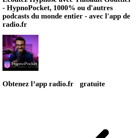
À propos de Hypnose avec Thibault
Gouttier - HypnoPocket
Dans cette série d'enregistrement de séances d'hypnose, je vous
invite à découvrir vos capacités hypnotiques. Laissez-vous emporté
dans ces séances d'hypnose guidée et améliorer différents aspects de
votre quotidien.Je vous accompagnerai à travers des sessions
spécialement conçues pour de nombreux sujets : vous aider à mieux
dormir, améliorer votre relation de couple, gérer le stress lié au burn-
out, etc.Venez découvrir une puissante méthode de transformation
personnelle. Préparez-vous à vous détendre, à vous libérer et à vous
épanouir grâce à l'hypnose guidée. N'oubliez pas de vous mettre
dans un endroit calme et confortable avant de commencer votre
session.
Site web du podcast