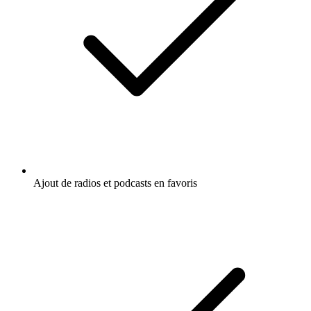
Forme et santé
Religion et spiritualité
Santé mentale
Spiritualité
Écoutez Hypnose avec Thibault Gouttier
- HypnoPocket, 1000% ou d'autres
podcasts du monde entier - avec l'app de
radio.fr