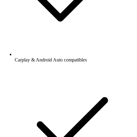
Ajout de radios et podcasts en favoris