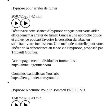
22/07/2026
|
50 min
Plongez dans une séance d’hypnose apaisante avec "Oasis du
sommeil", conçue pour faciliter un endormissement naturel et
profond. Ce podcast hypnotique, créé par Thibault Gouttier,
vous guide vers un état de relaxation optimale pour retrouver
un sommeil réparateur. Idéal pour ceux qui souhaitent
améliorer la qualité de leur sommeil grâce à l’hypnose.
Accompagnement individuel et formations -
https://thibaultgouttier.com
Contenus exclusifs sur YouTube -
https://lien.gouttier.com/youtube