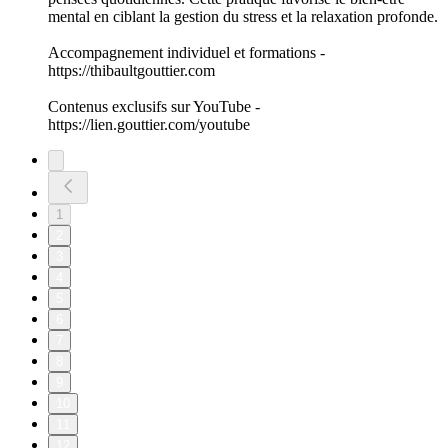
Hypnose Nocturne Pour un sommeil PROFOND
17/07/2026
|
40 min
Découvrez cette séance d’hypnose nocturne conçue pour
vous guider vers un sommeil profond et réparateur. Grâce à
une relaxation progressive et des suggestions hypnotiques,
écoutez ce podcast pour améliorer votre qualité de sommeil
naturellement. Une expérience apaisante idéale pour favoriser
un endormissement rapide et un repos optimal.
Accompagnement individuel et formations -
https://thibaultgouttier.com
Contenus exclusifs sur YouTube -
https://lien.gouttier.com/youtube