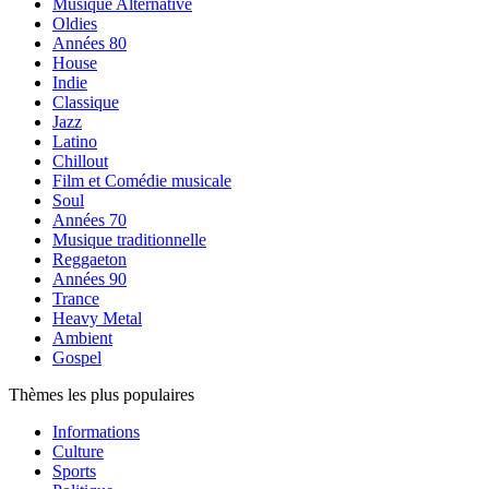
Musique Alternative
Oldies
Années 80
House
Indie
Classique
Jazz
Latino
Chillout
Film et Comédie musicale
Soul
Années 70
Musique traditionnelle
Reggaeton
Années 90
Trance
Heavy Metal
Ambient
Gospel
Thèmes les plus populaires
Informations
Culture
Sports