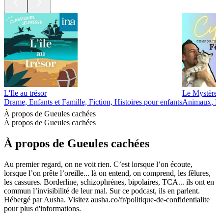
L'Ile au trésor
Le Mystère 
Drame, Enfants et Famille, Fiction, Histoires pour enfants
Animaux, En
À propos de Gueules cachées
À propos de Gueules cachées
À propos de Gueules cachées
Au premier regard, on ne voit rien. C’est lorsque l’on écoute,
lorsque l’on prête l’oreille... là on entend, on comprend, les fêlures,
les cassures. Borderline, schizophrènes, bipolaires, TCA... ils ont en
commun l’invisibilité de leur mal. Sur ce podcast, ils en parlent.
Hébergé par Ausha. Visitez ausha.co/fr/politique-de-confidentialite
pour plus d'informations.
Site web du podcast