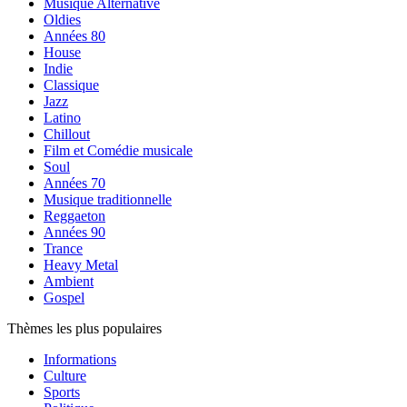
Musique Alternative
Oldies
Années 80
House
Indie
Classique
Jazz
Latino
Chillout
Film et Comédie musicale
Soul
Années 70
Musique traditionnelle
Reggaeton
Années 90
Trance
Heavy Metal
Ambient
Gospel
Thèmes les plus populaires
Informations
Culture
Sports