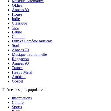
Musique Alternative
Oldies
Années 80
House
Indie
Classique
Jazz
Latino
Chillout
Film et Comédie musicale
Soul
Années 70
Musique traditionnelle
Reggaeton
Années 90
Trance
Heavy Metal
Ambient
Gospel
Thèmes les plus populaires
Informations
Culture
Sports