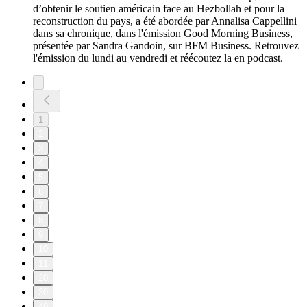
d’obtenir le soutien américain face au Hezbollah et pour la
reconstruction du pays, a été abordée par Annalisa Cappellini
dans sa chronique, dans l'émission Good Morning Business,
présentée par Sandra Gandoin, sur BFM Business. Retrouvez
l'émission du lundi au vendredi et réécoutez la en podcast.
1
2
3
4
5
6
7
8
9
10
11
20
30
40