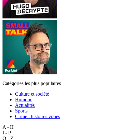
Catégories les plus populaires
Culture et société
Humour
Actualités
Sports
Crime : histoires vraies
A - H
I - P
Q - Z