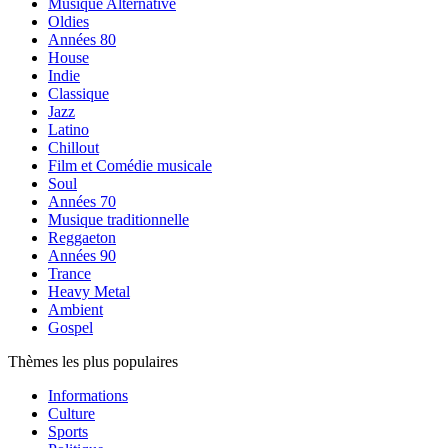
Musique Alternative
Oldies
Années 80
House
Indie
Classique
Jazz
Latino
Chillout
Film et Comédie musicale
Soul
Années 70
Musique traditionnelle
Reggaeton
Années 90
Trance
Heavy Metal
Ambient
Gospel
Thèmes les plus populaires
Informations
Culture
Sports