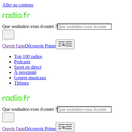
Aller au contenu
Que souhaitez-vous écouter ?
Ouvrir l'app
Découvrir Prime
Top 100 radios
Podcasts
Sport en direct
À proximité
Genres musicaux
Thèmes
Que souhaitez-vous écouter ?
Ouvrir l'app
Découvrir Prime