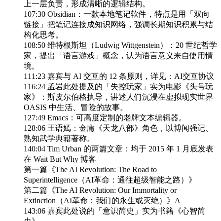
上一层负责，形成清晰的逻辑结构。
107:30 Obsidian：一款本地笔记软件，特点是用「双向
链接」把笔记连接成知识网络，强调长期知识积累与结
构化思考。
108:50 维特根斯坦（Ludwig Wittgenstein）：20 世纪哲学
家，提出「语言游戏」概念，认为语言意义来自使用情
境。
111:23 嘉宾与 AI 交互的 12 条原则，详见：AI交互协议
116:24 孟岩此处提及的「失控玩家」实为电影《头号玩
家》：斯皮尔伯格执导，讲述人们沉浸在虚拟现实世界
OASIS 中生活、冒险的故事。
127:49 Emacs：可高度定制的老牌文本编辑器。
128:06 王语嫣：金庸《天龙八部》角色，以博闻强记、
熟知武学典籍著称。
140:04 Tim Urban 的两篇文章：均于 2015 年 1 月底发表
在 Wait But Why 博客
第一篇《The AI Revolution: The Road to
Superintelligence（AI革命：通往超级智能之路）》
第二篇《The AI Revolution: Our Immortality or
Extinction（AI革命：我们的永生或灭绝）》A
143:06 嘉宾此处说的「意识简史」实为书籍《心智简