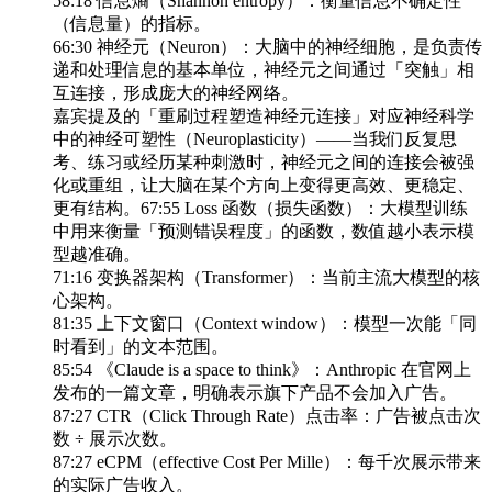
58:18 信息熵（Shannon entropy）：衡量信息不确定性
（信息量）的指标。
66:30 神经元（Neuron）：大脑中的神经细胞，是负责传
递和处理信息的基本单位，神经元之间通过「突触」相
互连接，形成庞大的神经网络。
嘉宾提及的「重刷过程塑造神经元连接」对应神经科学
中的神经可塑性（Neuroplasticity）——当我们反复思
考、练习或经历某种刺激时，神经元之间的连接会被强
化或重组，让大脑在某个方向上变得更高效、更稳定、
更有结构。67:55 Loss 函数（损失函数）：大模型训练
中用来衡量「预测错误程度」的函数，数值越小表示模
型越准确。
71:16 变换器架构（Transformer）：当前主流大模型的核
心架构。
81:35 上下文窗口（Context window）：模型一次能「同
时看到」的文本范围。
85:54 《Claude is a space to think》：Anthropic 在官网上
发布的一篇文章，明确表示旗下产品不会加入广告。
87:27 CTR（Click Through Rate）点击率：广告被点击次
数 ÷ 展示次数。
87:27 eCPM（effective Cost Per Mille）：每千次展示带来
的实际广告收入。