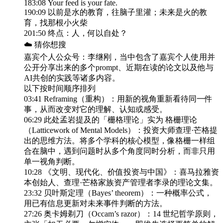
183:08 Your feed is your fate.
190:09 以前是水的教育，往脑子里灌；未来是火的教
育，找那根小火柴
201:50 终点：人，何以自处？
☁️ 猜你想搜
嘉宾个人公众号：李继刚，当中包含了嘉宾个人使用并
公开分享出来的多个prompt、近期在读的论文以及他与
AI共创的实践等诸多内容。
以下按时间顺序排列
03:41 Reframing（重构）：用新的视角重新看待同一件
事，从而改变对它的理解、认知或感受。
06:29 此处孟岩提及的「栅格理论」实为 格栅理论
（Latticework of Mental Models）：投资大师查理·芒格提
出的思维方法。将多个学科的核心模型，像格栅一样组
合在脑中，遇到问题时从多个角度同时分析，而非只用
单一视角判断。
10:28 《文明、现代化、价值投资与中国》：喜马拉雅资
本创始人、查理·芒格家族资产管理者李录的理论文集。
23:32 贝叶斯定理（Bayes’ theorem）：一种概率公式，
用已有信息更新对未来事件判断的方法。
27:26 奥卡姆剃刀（Occam’s razor）：14 世纪哲学原则，