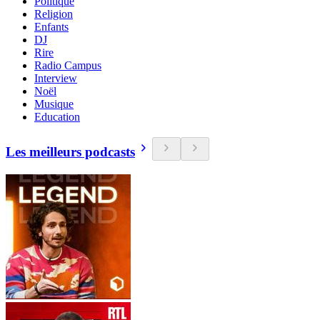
Politique
Religion
Enfants
DJ
Rire
Radio Campus
Interview
Noël
Musique
Education
Les meilleurs podcasts