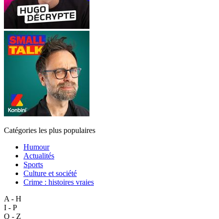
Catégories les plus populaires
Humour
Actualités
Sports
Culture et société
Crime : histoires vraies
A - H
I - P
Q - Z