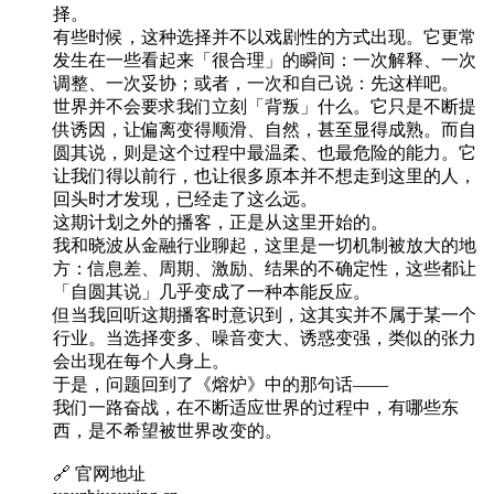
择。
有些时候，这种选择并不以戏剧性的方式出现。它更常
发生在一些看起来「很合理」的瞬间：一次解释、一次
调整、一次妥协；或者，一次和自己说：先这样吧。
世界并不会要求我们立刻「背叛」什么。它只是不断提
供诱因，让偏离变得顺滑、自然，甚至显得成熟。而自
圆其说，则是这个过程中最温柔、也最危险的能力。它
让我们得以前行，也让很多原本并不想走到这里的人，
回头时才发现，已经走了这么远。
这期计划之外的播客，正是从这里开始的。
我和晓波从金融行业聊起，这里是一切机制被放大的地
方：信息差、周期、激励、结果的不确定性，这些都让
「自圆其说」几乎变成了一种本能反应。
但当我回听这期播客时意识到，这其实并不属于某一个
行业。当选择变多、噪音变大、诱惑变强，类似的张力
会出现在每个人身上。
于是，问题回到了《熔炉》中的那句话——
我们一路奋战，在不断适应世界的过程中，有哪些东
西，是不希望被世界改变的。
🔗 官网地址