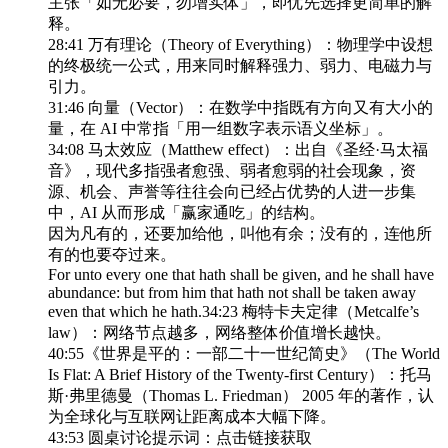
主张「如无必要，勿增实体」，即优先选择更简单的解
释。
28:41 万有理论（Theory of Everything）：物理学中设想
的终极统一公式，用来同时解释强力、弱力、电磁力与
引力。
31:46 向量（Vector）：在数学中指既有方向又有大小的
量，在 AI 中常指「用一组数字表示语义坐标」。
34:08 马太效应（Matthew effect）：出自《圣经·马太福
音》，现代多指强者愈强、弱者愈弱的社会现象，资
源、机会、声誉等往往会向已经占优势的人进一步集
中，AI 从而形成「赢家通吃」的结构。
因为凡有的，还要加给他，叫他有余；没有的，连他所
有的也要夺过来。
For unto every one that hath shall be given, and he shall have
abundance: but from him that hath not shall be taken away
even that which he hath.34:23 梅特卡夫定律（Metcalfe’s
law）：网络节点越多，网络整体价值增长越快。
40:55《世界是平的：一部二十一世纪简史》（The World
Is Flat: A Brief History of the Twenty-first Century）：托马
斯·弗里德曼（Thomas L. Friedman） 2005 年的著作，认
为全球化与互联网让距离成本大幅下降。
43:53 圆桌讨论提示词：点击链接获取