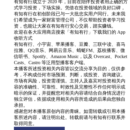
有知有行成立于 2020 年，目前在陪伴投资者用正确的方
式学习投资，下场实操。凭借在投资领域的良好口碑，
有知有行在初创阶段已与一大批忠实用户同行。未来我
们希望成为一家财富管理公司，不仅帮助投资者学习投
资，也能让大家在有知有行安心交易，踏实赚钱。
欢迎在各大应用商店搜索「有知有行」下载我们的 App
收听方式
有知有行、小宇宙、苹果播客、豆瓣、三联中读、喜马
拉雅、QQ音乐、网易云音乐、蜻蜓FM、荔枝播客、微
信听书、Spotify、Amazon Music，以及 Overcast、Pocket
Casts、Castro 等泛用型播客客户端。
本播客所述投资相关内容皆以交流分享为目的，仅供参
考，不构成任何市场预测、判断，或投资、咨询建议。
市场有风险，投资需谨慎。主持人及嘉宾对投资相关内
容的准确性、可靠性、时效性及完整性不作任何明示或
暗示的保证，并提醒您对相关内容请结合自身情况进行
独立评估，依据或使用相关内容所造成的后果由您独自
承担。
感谢您对本播客原创内容的青睐。如需转载或引用本播
客所述内容，请注明出处。转载前请与有知有行联系并
取得同意。