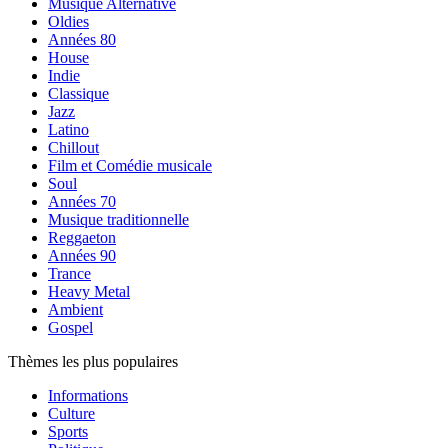
Musique Alternative
Oldies
Années 80
House
Indie
Classique
Jazz
Latino
Chillout
Film et Comédie musicale
Soul
Années 70
Musique traditionnelle
Reggaeton
Années 90
Trance
Heavy Metal
Ambient
Gospel
Thèmes les plus populaires
Informations
Culture
Sports