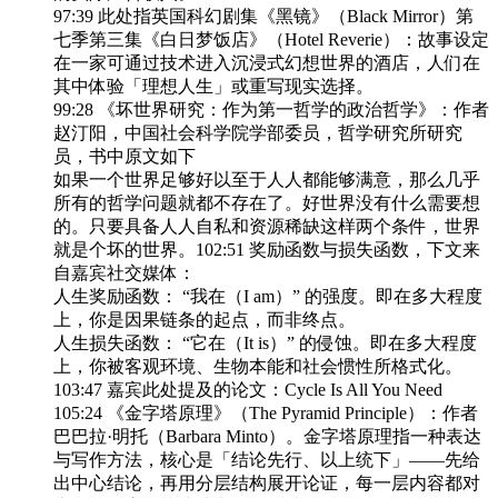
97:39 此处指英国科幻剧集《黑镜》（Black Mirror）第
七季第三集《白日梦饭店》（Hotel Reverie）：故事设定
在一家可通过技术进入沉浸式幻想世界的酒店，人们在
其中体验「理想人生」或重写现实选择。
99:28 《坏世界研究：作为第一哲学的政治哲学》：作者
赵汀阳，中国社会科学院学部委员，哲学研究所研究
员，书中原文如下
如果一个世界足够好以至于人人都能够满意，那么几乎
所有的哲学问题就都不存在了。好世界没有什么需要想
的。只要具备人人自私和资源稀缺这样两个条件，世界
就是个坏的世界。102:51 奖励函数与损失函数，下文来
自嘉宾社交媒体：
人生奖励函数： “我在（I am）” 的强度。即在多大程度
上，你是因果链条的起点，而非终点。
人生损失函数： “它在（It is）” 的侵蚀。即在多大程度
上，你被客观环境、生物本能和社会惯性所格式化。
103:47 嘉宾此处提及的论文：Cycle Is All You Need
105:24 《金字塔原理》（The Pyramid Principle）：作者
巴巴拉·明托（Barbara Minto）。金字塔原理指一种表达
与写作方法，核心是「结论先行、以上统下」——先给
出中心结论，再用分层结构展开论证，每一层内容都对