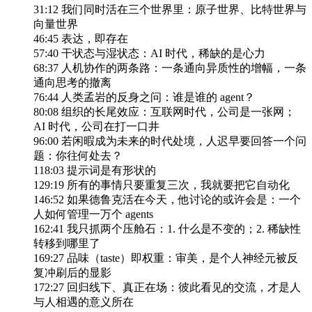
31:12 我们同时活在三个世界里：原子世界、比特世界与
向量世界
46:45 表达，即存在
57:40 干状态与湿状态：AI 时代，稀缺的是心力
68:37 人机协作的两条路：一条通向异质性的增幅，一条
通向思考的撤离
76:44 人类孟岩的反身之问：谁是谁的 agent？
80:08 组织的长尾效应：互联网时代，公司是一张网；
AI 时代，公司在打一口井
96:00 若闲暇成为未来的时代处境，人迟早要回答一个问
题：你往何处去？
118:03 提示词是有形状的
129:19 所有的事情只要重复三次，我就要把它自动化
146:52 如果德鲁克活在今天，他讨论的或许会是：一个
人如何管理一万个 agents
162:41 我只抓两个压舱石：1. 什么是不变的；2. 稀缺性
转移到哪里了
169:27 品味（taste）即权重：审美，是个人神经元被反
复冲刷后的显影
172:27 回归线下、真正在场：彼此看见的交流，才是人
与人相遇的意义所在