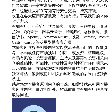
有知有行在初创阶段已与一大批忠实用户同行。未来我
们希望成为一家财富管理公司，不仅帮助投资者学习投
资，也能让大家在有知有行安心交易，踏实赚钱。
欢迎在各大应用商店搜索「有知有行」下载我们的 App
收听方式
有知有行、小宇宙、苹果播客、豆瓣、三联中读、喜马
拉雅、QQ音乐、网易云音乐、蜻蜓FM、荔枝播客、微
信听书、Spotify、Amazon Music，以及 Overcast、Pocket
Casts、Castro 等泛用型播客客户端。
本播客所述投资相关内容皆以交流分享为目的，仅供参
考，不构成任何市场预测、判断，或投资、咨询建议。
市场有风险，投资需谨慎。主持人及嘉宾对投资相关内
容的准确性、可靠性、时效性及完整性不作任何明示或
暗示的保证，并提醒您对相关内容请结合自身情况进行
独立评估，依据或使用相关内容所造成的后果由您独自
承担。
感谢您对本播客原创内容的青睐。如需转载或引用本播
客所述内容，请注明出处。转载前请与有知有行联系并
取得同意。