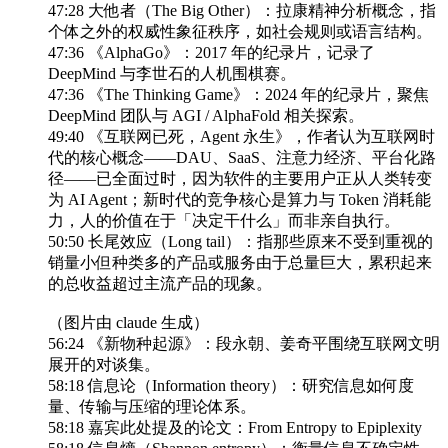
47:28 大他者（The Big Other）：拉康精神分析概念，指
个体之外的权威性象征秩序，如社会规则或语言结构。
47:36 《AlphaGo》：2017 年的纪录片，记录了
DeepMind 与李世石的人机围棋赛。
47:36 《The Thinking Game》：2024 年的纪录片，聚焦
DeepMind 团队与 AGI / AlphaFold 相关探索。
49:40 《互联网已死，Agent 永生》，作者认为互联网时
代的核心概念——DAU、SaaS、注意力经济、平台化路
径——已全面过时，因为软件的主要用户正从人类转变
为 AI Agent；新时代的竞争核心是算力与 Token 消耗能
力，人的价值在于「决定干什么」而非亲自执行。
50:50 长尾效应（Long tail）：指那些原来不受到重视的
销量小但种类多的产品或服务由于总量巨大，累积起来
的总收益超过主流产品的现象。
（图片由 claude 生成）
56:24 《新物种起源》：段永朝、姜奇平围绕互联网文明
展开的对谈集。
58:18 信息论（Information theory）：研究信息如何度
量、传输与压缩的理论体系。
58:18 嘉宾此处提及的论文：From Entropy to Epiplexity