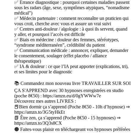
✅ Errance diagnostique : pourquoi certaines maladies passent
sous les radars (âge, sexe, symptômes atypiques, “nomadisme
médical”)
✅ Médecin partenaire : comment reconnaître un praticien qui
vous croit, cherche avec vous et assure un vrai suivi
✅ Centres anti-douleur / algologie : à quoi ils servent, quand
y aller, et pourquoi l’accès est difficile
✅ Biais en médecine : douleur des femmes, stéréotypes,
“syndrome méditerranéen”, crédibilité du patient
✅ Communication médicale : annoncer, expliquer, demander
le consentement, soulager (effet placebo / alliance
thérapeutique)
✅ IA & douleur : ce que l’IA peut apporter (explications, tri),
et ses limites pour le diagnostic
📚 Commandez mon nouveau livre TRAVAILLER SUR SOI
ÇA S'APPREND avec 30 hypnoses enregistrées en studio
(poche 8€50) : https://amzn.eu/d/0gYWWw7e
Découvrez mes autres LIVRES :
📕Bien dormir ça s’apprend (Poche 8€50 - 10h d’hypnose) ⇒
https://amzn.to/3G5tyHkEt
📗 Être zen, ça s’apprend (Poche 8€50 - 15 hypnoses) ⇒
https://amzn.to/3Q3s8CX
🟠 Faites-vous plaisir en téléchargeant vos hypnoses préférées