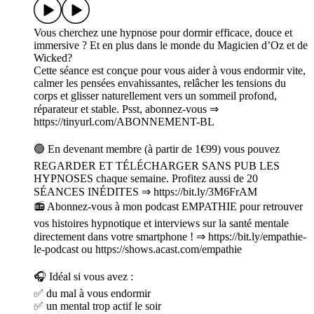
Vous cherchez une hypnose pour dormir efficace, douce et
immersive ? Et en plus dans le monde du Magicien d’Oz et de
Wicked?
Cette séance est conçue pour vous aider à vous endormir vite,
calmer les pensées envahissantes, relâcher les tensions du
corps et glisser naturellement vers un sommeil profond,
réparateur et stable. Psst, abonnez-vous ⇒
https://tinyurl.com/ABONNEMENT-BL
🟢 En devenant membre (à partir de 1€99) vous pouvez
REGARDER ET TÉLÉCHARGER SANS PUB LES
HYPNOSES chaque semaine. Profitez aussi de 20
SÉANCES INÉDITES ⇒ https://bit.ly/3M6FrAM
📻 Abonnez-vous à mon podcast EMPATHIE pour retrouver
vos histoires hypnotique et interviews sur la santé mentale
directement dans votre smartphone ! ⇒ https://bit.ly/empathie-
le-podcast ou https://shows.acast.com/empathie
🎧 Idéal si vous avez :
✅ du mal à vous endormir
✅ un mental trop actif le soir