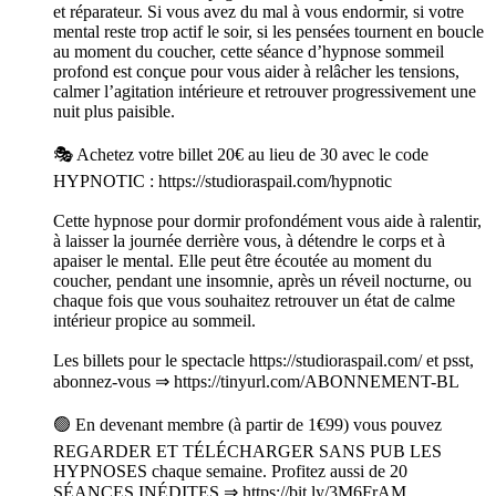
et réparateur. Si vous avez du mal à vous endormir, si votre
mental reste trop actif le soir, si les pensées tournent en boucle
au moment du coucher, cette séance d’hypnose sommeil
profond est conçue pour vous aider à relâcher les tensions,
calmer l’agitation intérieure et retrouver progressivement une
nuit plus paisible.
🎭 Achetez votre billet 20€ au lieu de 30 avec le code
HYPNOTIC : https://studioraspail.com/hypnotic
Cette hypnose pour dormir profondément vous aide à ralentir,
à laisser la journée derrière vous, à détendre le corps et à
apaiser le mental. Elle peut être écoutée au moment du
coucher, pendant une insomnie, après un réveil nocturne, ou
chaque fois que vous souhaitez retrouver un état de calme
intérieur propice au sommeil.
Les billets pour le spectacle https://studioraspail.com/ et psst,
abonnez-vous ⇒ https://tinyurl.com/ABONNEMENT-BL
🟢 En devenant membre (à partir de 1€99) vous pouvez
REGARDER ET TÉLÉCHARGER SANS PUB LES
HYPNOSES chaque semaine. Profitez aussi de 20
SÉANCES INÉDITES ⇒ https://bit.ly/3M6FrAM