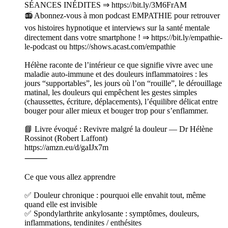
SÉANCES INÉDITES ⇒ https://bit.ly/3M6FrAM
📻 Abonnez-vous à mon podcast EMPATHIE pour retrouver
vos histoires hypnotique et interviews sur la santé mentale
directement dans votre smartphone ! ⇒ https://bit.ly/empathie-
le-podcast ou https://shows.acast.com/empathie
Hélène raconte de l’intérieur ce que signifie vivre avec une
maladie auto-immune et des douleurs inflammatoires : les
jours “supportables”, les jours où l’on “rouille”, le dérouillage
matinal, les douleurs qui empêchent les gestes simples
(chaussettes, écriture, déplacements), l’équilibre délicat entre
bouger pour aller mieux et bouger trop pour s’enflammer.
📘 Livre évoqué : Revivre malgré la douleur — Dr Hélène
Rossinot (Robert Laffont)
https://amzn.eu/d/gaIJx7m
⸻
Ce que vous allez apprendre
✅ Douleur chronique : pourquoi elle envahit tout, même
quand elle est invisible
✅ Spondylarthrite ankylosante : symptômes, douleurs,
inflammations, tendinites / enthésites