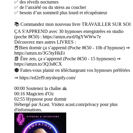
✅ des réveils nocturnes
✅ de l’anxiété ou du stress au coucher
✅ besoin d’un sommeil plus lourd et récupérateur
📚 Commandez mon nouveau livre TRAVAILLER SUR SOI
ÇA S'APPREND avec 30 hypnoses enregistrées en studio
(poche 8€50) : https://amzn.eu/d/0gYWWw7e
Découvrez mes autres LIVRES :
📕Bien dormir ça s’apprend (Poche 8€50 - 10h d’hypnose) ⇒
https://amzn.to/3G5tyHkEt
📗 Être zen, ça s’apprend (Poche 8€50 - 15 hypnoses) ⇒
https://amzn.to/3Q3s8CX
🟠 Faites-vous plaisir en téléchargeant vos hypnoses préférées
⇒ https://ed2ef9.myshopify.com/
00:00 Soutenez la chaîne 🙏
00:16 Magicien d'Oz
02:55 Hypnose pour dormir
Hébergé par Acast. Visitez acast.com/privacy pour plus
d'informations.