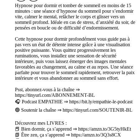
Hypnose pour dormir et tomber de sommeil en moins de 15
minutes : une séance d’hypnose du sommeil pour s’endormir
vite, calmer le mental, relâcher le corps et glisser vers un
sommeil profond. Idéale en cas de stress, d’anxiété du soir, de
pensées en boucle ou de difficulté d’endormissement.
Cette hypnose pour dormir profondément vous guide pas à
pas vers un état de détente intense grâce à une visualisation
positive puissante. Vous quittez progressivement les
ruminations, vous installez une sensation de sécurité
intérieure, puis vous laissez émerger des images mentales
favorables au changement, au calme et au repos. Une séance
parfaite pour trouver le sommeil rapidement, retrouver la paix
intérieure et vous abandonner au sommeil sans effort.
Psst, abonnez-vous à la chaîne ⇒
https://tinyurl.com/ABONNEMENT-BL
🎧 Podcast EMPATHIE ⇒ https://bit.ly/empathie-le-podcast
🟢 Soutenir la chaîne ⇒ https://tinyurl.com/SOUTENIR-BL
Découvrez mes LIVRES :
📕 Bien dormir, ça s’apprend ⇒ https://amzn.to/3G5tyHkEt
📗 Être zen, ça s’apprend ⇒ https://amzn.to/3Q3s8CX