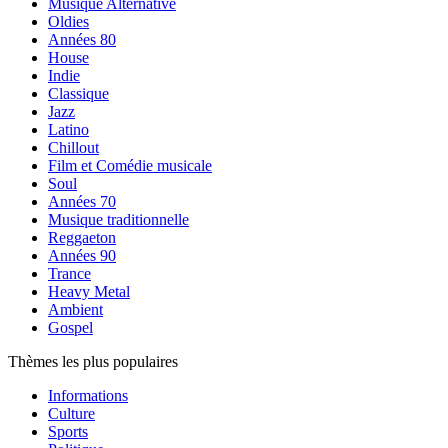
Musique Alternative
Oldies
Années 80
House
Indie
Classique
Jazz
Latino
Chillout
Film et Comédie musicale
Soul
Années 70
Musique traditionnelle
Reggaeton
Années 90
Trance
Heavy Metal
Ambient
Gospel
Thèmes les plus populaires
Informations
Culture
Sports