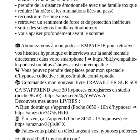
• prendre de la distance émotionnelle avec une famille toxique
• réduire l’anxiété et les ruminations liées au passé
• reconstruire l’estime de soi
• retrouver un sentiment de force et de protection intérieure
• sortir des schémas familiaux douloureux
• vous apaiser profondément avant le sommeil
📻 Abonnez-vous à mon podcast EMPATHIE pour retrouver
vos histoires hypnotique et interviews sur la santé mentale
directement dans votre smartphone ! ⇒ https://bit.ly/empathie-
le-podcast ou https://shows.acast.com/empathie
🚨 Vous pouvez prendre des places pour mon spectacle
d’hypnose collective : https://fr.ulule.com/hypnotic
📚 Commandez mon nouveau livre TRAVAILLER SUR SOI
ÇA S'APPREND avec 30 hypnoses enregistrées en studio
(poche 8€50) : https://amzn.eu/d/0gYWWw7e
Découvrez mes autres LIVRES :
📕Bien dormir ça s’apprend (Poche 8€50 - 10h d’hypnose) ⇒
https://amzn.to/3G5tyHkEt
📗 Être zen, ça s’apprend (Poche 8€50 - 15 hypnoses) ⇒
https://amzn.to/3Q3s8CX
🟠 Faites-vous plaisir en téléchargeant vos hypnoses préférées
⇒ https://ed2ef9.myshopify.com/