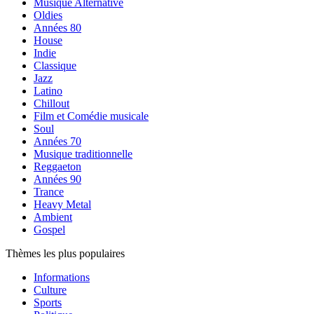
Musique Alternative
Oldies
Années 80
House
Indie
Classique
Jazz
Latino
Chillout
Film et Comédie musicale
Soul
Années 70
Musique traditionnelle
Reggaeton
Années 90
Trance
Heavy Metal
Ambient
Gospel
Thèmes les plus populaires
Informations
Culture
Sports