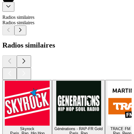
Radios similaires
Radios similaires
Radios similaires
Skyrock
Générations - RAP-FR Gold
TRACE FM Ma
Paris, Rap, Hip Hop
Paris, Rap
Rap, Reggae