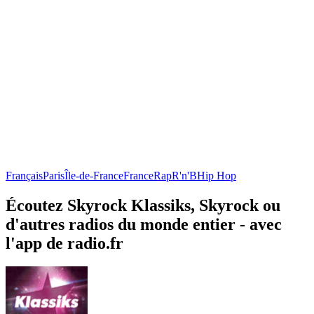
Français
Paris
Île-de-France
France
Rap
R'n'B
Hip Hop
Écoutez Skyrock Klassiks, Skyrock ou
d'autres radios du monde entier - avec
l'app de radio.fr