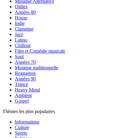
Musique Alternative
Oldies
Années 80
House
Indie
Classique
Jazz
Latino
Chillout
Film et Comédie musicale
Soul
Années 70
Musique traditionnelle
Reggaeton
Années 90
Trance
Heavy Metal
Ambient
Gospel
Thèmes les plus populaires
Informations
Culture
Sports