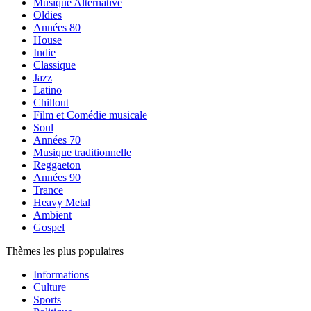
Musique Alternative
Oldies
Années 80
House
Indie
Classique
Jazz
Latino
Chillout
Film et Comédie musicale
Soul
Années 70
Musique traditionnelle
Reggaeton
Années 90
Trance
Heavy Metal
Ambient
Gospel
Thèmes les plus populaires
Informations
Culture
Sports