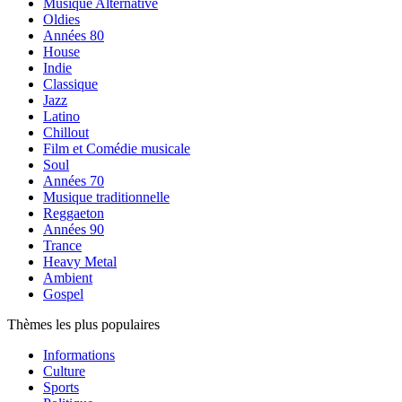
Musique Alternative
Oldies
Années 80
House
Indie
Classique
Jazz
Latino
Chillout
Film et Comédie musicale
Soul
Années 70
Musique traditionnelle
Reggaeton
Années 90
Trance
Heavy Metal
Ambient
Gospel
Thèmes les plus populaires
Informations
Culture
Sports