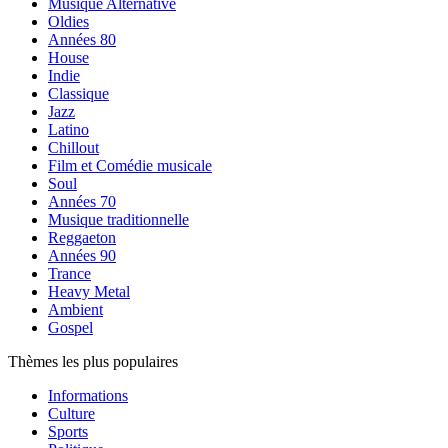
Musique Alternative
Oldies
Années 80
House
Indie
Classique
Jazz
Latino
Chillout
Film et Comédie musicale
Soul
Années 70
Musique traditionnelle
Reggaeton
Années 90
Trance
Heavy Metal
Ambient
Gospel
Thèmes les plus populaires
Informations
Culture
Sports