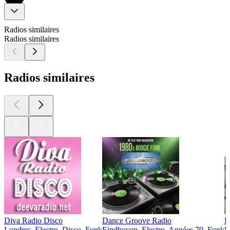
Radios similaires
Radios similaires
Radios similaires
Diva Radio Disco
Dance Groove Radio
H
Londres, Electro, Disco, Funk
Eindhoven, Electro, Années 70, Funk
P