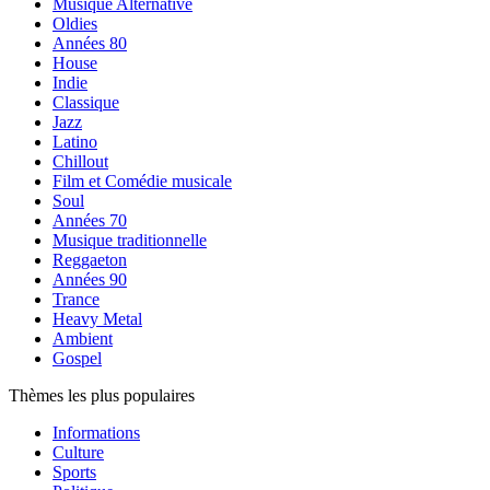
Musique Alternative
Oldies
Années 80
House
Indie
Classique
Jazz
Latino
Chillout
Film et Comédie musicale
Soul
Années 70
Musique traditionnelle
Reggaeton
Années 90
Trance
Heavy Metal
Ambient
Gospel
Thèmes les plus populaires
Informations
Culture
Sports