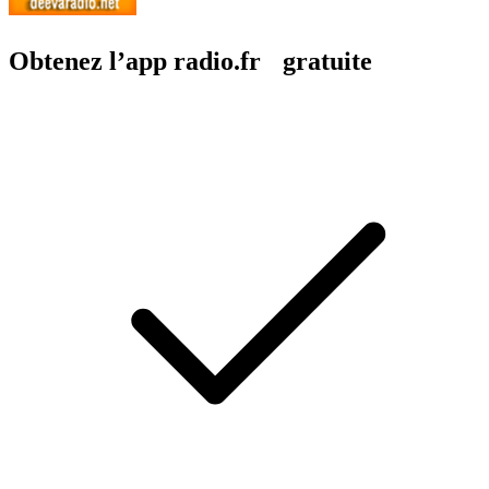
Obtenez l’app radio.fr gratuite