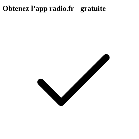
Obtenez l’app radio.fr gratuite