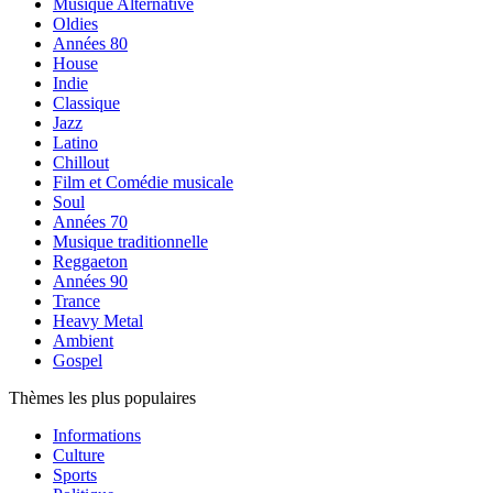
Musique Alternative
Oldies
Années 80
House
Indie
Classique
Jazz
Latino
Chillout
Film et Comédie musicale
Soul
Années 70
Musique traditionnelle
Reggaeton
Années 90
Trance
Heavy Metal
Ambient
Gospel
Thèmes les plus populaires
Informations
Culture
Sports