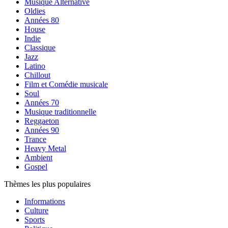
Musique Alternative
Oldies
Années 80
House
Indie
Classique
Jazz
Latino
Chillout
Film et Comédie musicale
Soul
Années 70
Musique traditionnelle
Reggaeton
Années 90
Trance
Heavy Metal
Ambient
Gospel
Thèmes les plus populaires
Informations
Culture
Sports