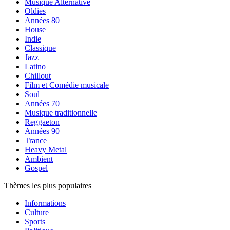
Musique Alternative
Oldies
Années 80
House
Indie
Classique
Jazz
Latino
Chillout
Film et Comédie musicale
Soul
Années 70
Musique traditionnelle
Reggaeton
Années 90
Trance
Heavy Metal
Ambient
Gospel
Thèmes les plus populaires
Informations
Culture
Sports