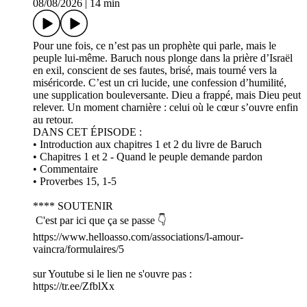
08/08/2026
|
14 min
Pour une fois, ce n’est pas un prophète qui parle, mais le
peuple lui-même. Baruch nous plonge dans la prière d’Israël
en exil, conscient de ses fautes, brisé, mais tourné vers la
miséricorde. C’est un cri lucide, une confession d’humilité,
une supplication bouleversante. Dieu a frappé, mais Dieu peut
relever. Un moment charnière : celui où le cœur s’ouvre enfin
au retour.
DANS CET ÉPISODE :
• Introduction aux chapitres 1 et 2 du livre de Baruch
• Chapitres 1 et 2 - Quand le peuple demande pardon
• Commentaire
• Proverbes 15, 1-5
**** SOUTENIR
C'est par ici que ça se passe 👇
https://www.helloasso.com/associations/l-amour-
vaincra/formulaires/5
sur Youtube si le lien ne s'ouvre pas :
https://tr.ee/ZfblXx