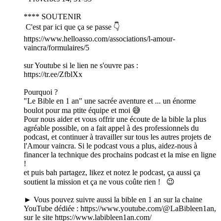
**** SOUTENIR
C'est par ici que ça se passe 👇
https://www.helloasso.com/associations/l-amour-
vaincra/formulaires/5
sur Youtube si le lien ne s'ouvre pas :
https://tr.ee/ZfblXx
Pourquoi ?
"Le Bible en 1 an" une sacrée aventure et ... un énorme
boulot pour ma ptite équipe et moi 😅
Pour nous aider et vous offrir une écoute de la bible la plus
agréable possible, on a fait appel à des professionnels du
podcast, et continuer à travailler sur tous les autres projets de
l'Amour vaincra. Si le podcast vous a plus, aidez-nous à
financer la technique des prochains podcast et la mise en ligne
!
et puis bah partagez, likez et notez le podcast, ça aussi ça
soutient la mission et ça ne vous coûte rien ! 😉
► Vous pouvez suivre aussi la bible en 1 an sur la chaine
YouTube dédiée : https://www.youtube.com/@LaBibleen1an,
sur le site https://www.labibleen1an.com/