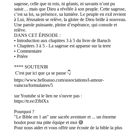
sagesse, celle que ni rois, ni géants, ni savants n’ont pu
saisir… mais que Dieu a révélée à son peuple. Cette sagesse,
c’est sa loi, sa présence, sa lumière. Le peuple en exil revient
à Lui, Jérusalem se relève, la gloire de Dieu brille à nouveau.
Une parole puissante, pleine d’espérance, qui console et
relève.
DANS CET ÉPISODE :
• Introduction aux chapitres 3 à 5 du livre de Baruch
• Chapitres 3 à 5 - La sagesse est apparue sur la terre
• Commentaire
• Prière
**** SOUTENIR
C'est par ici que ça se passe 👇
https://www.helloasso.com/associations/l-amour-
vaincra/formulaires/5
sur Youtube si le lien ne s'ouvre pas :
https://tr.ee/ZfblXx
Pourquoi ?
"Le Bible en 1 an" une sacrée aventure et ... un énorme
boulot pour ma ptite équipe et moi 😅
Pour nous aider et vous offrir une écoute de la bible la plus