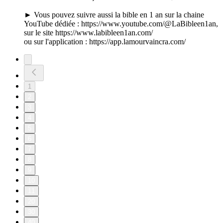
► Vous pouvez suivre aussi la bible en 1 an sur la chaine
YouTube dédiée : https://www.youtube.com/@LaBibleen1an,
sur le site https://www.labibleen1an.com/
ou sur l'application : https://app.lamourvaincra.com/
1
2
3
4
5
6
7
8
9
10
11
20
30
40