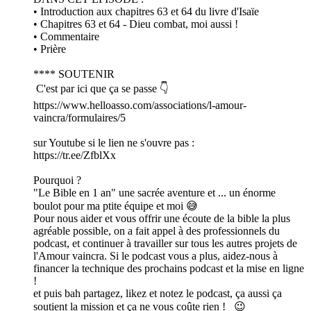
• Introduction aux chapitres 63 et 64 du livre d'Isaïe
• Chapitres 63 et 64 - Dieu combat, moi aussi !
• Commentaire
• Prière
**** SOUTENIR
C'est par ici que ça se passe 👇
https://www.helloasso.com/associations/l-amour-
vaincra/formulaires/5
sur Youtube si le lien ne s'ouvre pas :
https://tr.ee/ZfblXx
Pourquoi ?
"Le Bible en 1 an" une sacrée aventure et ... un énorme
boulot pour ma ptite équipe et moi 😅
Pour nous aider et vous offrir une écoute de la bible la plus
agréable possible, on a fait appel à des professionnels du
podcast, et continuer à travailler sur tous les autres projets de
l'Amour vaincra. Si le podcast vous a plus, aidez-nous à
financer la technique des prochains podcast et la mise en ligne
!
et puis bah partagez, likez et notez le podcast, ça aussi ça
soutient la mission et ça ne vous coûte rien ! 😉