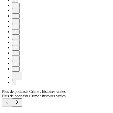
9
10
11
18
19
20
21
22
23
24
25
26
27
28
Plus de podcasts Crime : histoires vraies
Plus de podcasts Crime : histoires vraies