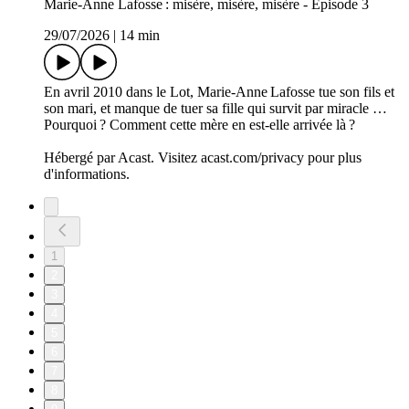
Marie-Anne Lafosse : misère, misère, misère - Episode 3
29/07/2026
|
14 min
En avril 2010 dans le Lot, Marie-Anne Lafosse tue son fils et
son mari, et manque de tuer sa fille qui survit par miracle …
Pourquoi ? Comment cette mère en est-elle arrivée là ?
Hébergé par Acast. Visitez acast.com/privacy pour plus
d'informations.
1
2
3
4
5
6
7
8