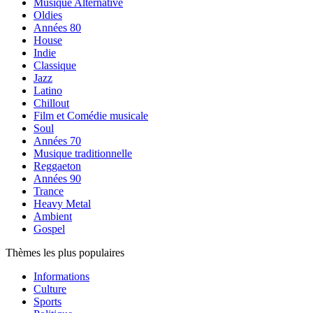
Musique Alternative
Oldies
Années 80
House
Indie
Classique
Jazz
Latino
Chillout
Film et Comédie musicale
Soul
Années 70
Musique traditionnelle
Reggaeton
Années 90
Trance
Heavy Metal
Ambient
Gospel
Thèmes les plus populaires
Informations
Culture
Sports