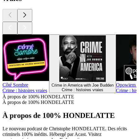
Côté Sombre
Opowiem Ci
Crime in America with Joe Budden
Crime : histoires vraies
Crime : histoires vraies
Crime : hist
À propos de 100% HONDELATTE
À propos de 100% HONDELATTE
À propos de 100% HONDELATTE
Le nouveau podcast de Christophe HONDELATTE. Des récits
criminels 100% inédits. Hébergé par Acast. Visitez