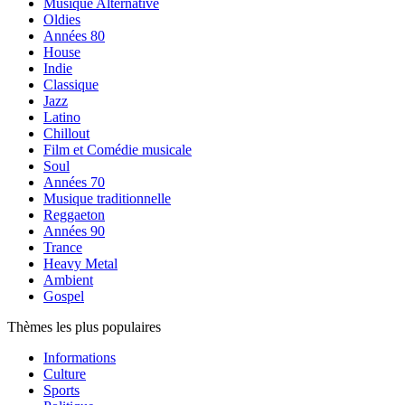
Musique Alternative
Oldies
Années 80
House
Indie
Classique
Jazz
Latino
Chillout
Film et Comédie musicale
Soul
Années 70
Musique traditionnelle
Reggaeton
Années 90
Trance
Heavy Metal
Ambient
Gospel
Thèmes les plus populaires
Informations
Culture
Sports