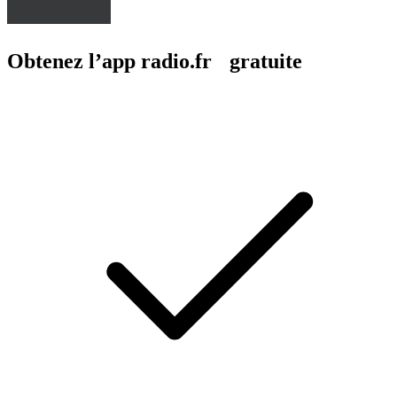
Obtenez l’app radio.fr gratuite