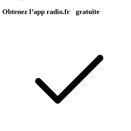
Obtenez l’app radio.fr gratuite