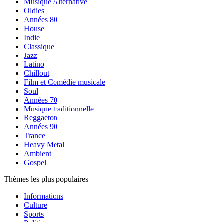
Musique Alternative
Oldies
Années 80
House
Indie
Classique
Jazz
Latino
Chillout
Film et Comédie musicale
Soul
Années 70
Musique traditionnelle
Reggaeton
Années 90
Trance
Heavy Metal
Ambient
Gospel
Thèmes les plus populaires
Informations
Culture
Sports