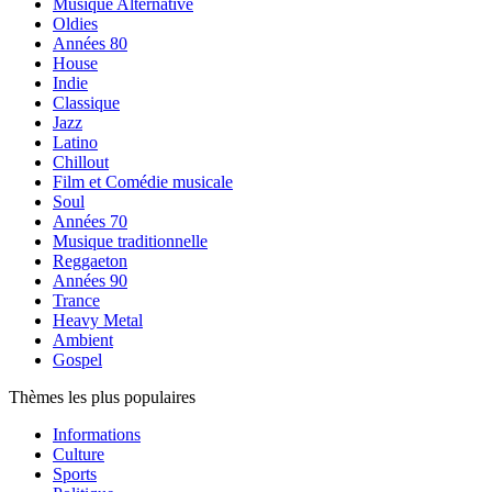
Musique Alternative
Oldies
Années 80
House
Indie
Classique
Jazz
Latino
Chillout
Film et Comédie musicale
Soul
Années 70
Musique traditionnelle
Reggaeton
Années 90
Trance
Heavy Metal
Ambient
Gospel
Thèmes les plus populaires
Informations
Culture
Sports