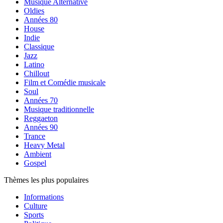
Musique Alternative
Oldies
Années 80
House
Indie
Classique
Jazz
Latino
Chillout
Film et Comédie musicale
Soul
Années 70
Musique traditionnelle
Reggaeton
Années 90
Trance
Heavy Metal
Ambient
Gospel
Thèmes les plus populaires
Informations
Culture
Sports