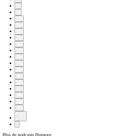
8
9
10
11
20
30
40
41
42
43
44
45
46
47
48
49
50
Plus de podcasts Humour