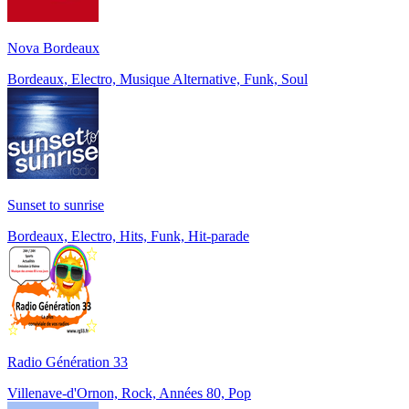
Nova Bordeaux
Bordeaux, Electro, Musique Alternative, Funk, Soul
Sunset to sunrise
Bordeaux, Electro, Hits, Funk, Hit-parade
Radio Génération 33
Villenave-d'Ornon, Rock, Années 80, Pop