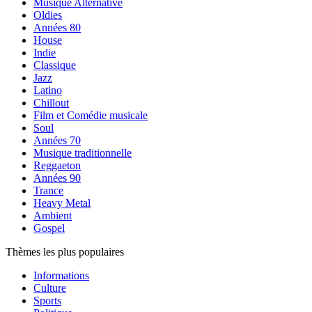
Musique Alternative
Oldies
Années 80
House
Indie
Classique
Jazz
Latino
Chillout
Film et Comédie musicale
Soul
Années 70
Musique traditionnelle
Reggaeton
Années 90
Trance
Heavy Metal
Ambient
Gospel
Thèmes les plus populaires
Informations
Culture
Sports