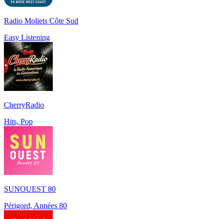
Radio Moliets Côte Sud
Easy Listening
CherryRadio
Hits, Pop
SUNOUEST 80
Périgord, Années 80