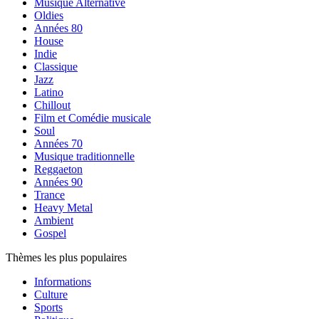
Musique Alternative
Oldies
Années 80
House
Indie
Classique
Jazz
Latino
Chillout
Film et Comédie musicale
Soul
Années 70
Musique traditionnelle
Reggaeton
Années 90
Trance
Heavy Metal
Ambient
Gospel
Thèmes les plus populaires
Informations
Culture
Sports