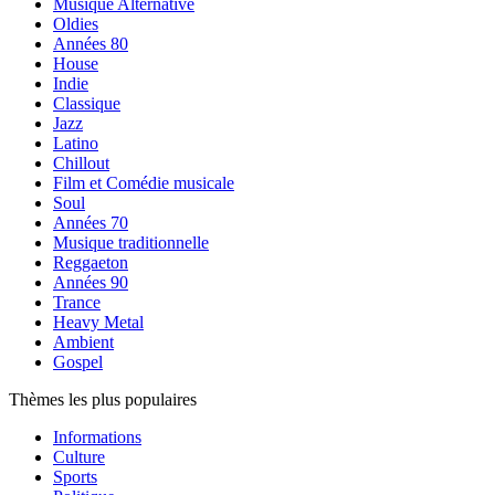
Musique Alternative
Oldies
Années 80
House
Indie
Classique
Jazz
Latino
Chillout
Film et Comédie musicale
Soul
Années 70
Musique traditionnelle
Reggaeton
Années 90
Trance
Heavy Metal
Ambient
Gospel
Thèmes les plus populaires
Informations
Culture
Sports